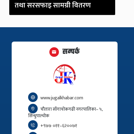
तथा सरसफाइ सामग्री वितरण
सम्पर्क
www.jugalkhabar.com
चौतारा साँगाचोकगढी नगरपालिका– ५,
सिन्धुपाल्चोक
+९७७ ०११–६२००७१