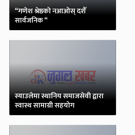
“गणेश श्रेष्ठको नआओस् दशैँ
सार्वजनिक “
स्याउलेमा स्थानिय समाजसेवी द्वारा
स्वास्थ सामाग्री सहयोग