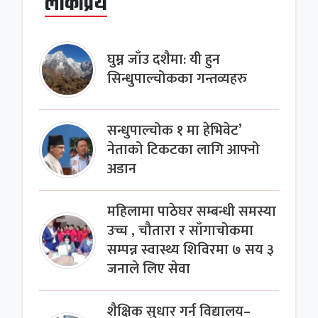
लोकप्रिय
घुम्न जाँउ दशैमा: यी हुन
सिन्धुपाल्चोकका गन्तव्यहरु
सन्धुपाल्चोक १ मा हेभिवेट’
नेताको टिकटका लागि आफ्नो
अडान
महिलामा पाठेघर सम्बन्धी समस्या
उच्च , चौतारा र साँगाचोकमा
सम्पन्न स्वास्थ्य शिविरमा ७ सय ३
जनाले लिए सेवा
शैक्षिक सुधार गर्न विद्यालय–