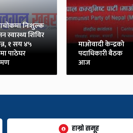
गाचोकमा निःशुल्क
नन स्वास्थ्य शिविर
न्न, १ सय ४५
माओवादी केन्द्रको
मा पाठेघर
पदाधिकारी बैठक
्रमण
आज
हाम्रो समूह