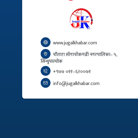
www.jugalkhabar.com
चौतारा साँगाचोकगढी नगरपालिका– ५,
सिन्धुपाल्चोक
+९७७ ०११–६२००७१
info@jugalkhabar.com