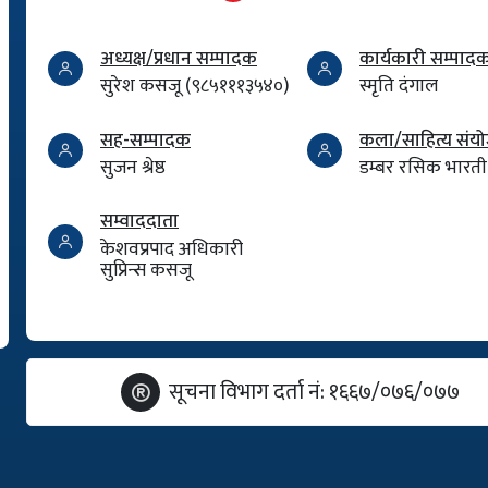
अध्यक्ष/प्रधान सम्पादक
कार्यकारी सम्पाद
सुरेश कसजू (९८५१११३५४०)
स्मृति दंगाल
सह-सम्पादक
कला/साहित्य सं
सुजन श्रेष्ठ
डम्बर रसिक भारती
सम्वाददाता
केशवप्रपाद अधिकारी
सुप्रिन्स कसजू
सूचना विभाग दर्ता नं: १६६७/०७६/०७७