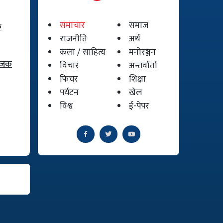
समाचार
समाज
क
राजनीति
अर्थ
कला / साहित्य
मनोरञ्जन
योजक
विचार
अन्तर्वार्ता
फिचर
शिक्षा
पर्यटन
खेल
विश्व
ई-पेपर