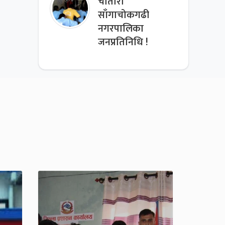
चौतारा
साँगाचोकगढी
नगरपालिका
जनप्रतिनिधि !