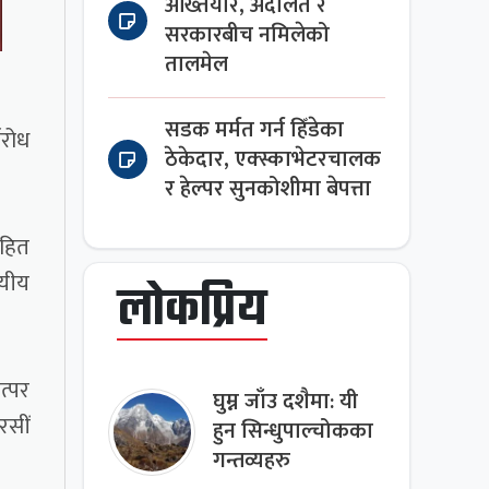
अख्तियार, अदालत र
सरकारबीच नमिलेको
तालमेल
सडक मर्मत गर्न हिँडेका
िरोध
ठेकेदार, एक्स्काभेटरचालक
र हेल्पर सुनकोशीमा बेपत्ता
सहित
्यीय
लोकप्रिय
त्पर
घुम्न जाँउ दशैमा: यी
रसीं
हुन सिन्धुपाल्चोकका
गन्तव्यहरु