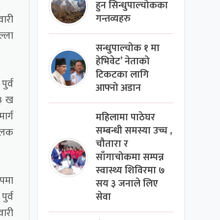
हुन सिन्धुपाल्चोकका
वारी
गन्तव्यहरु
ल्ला
सन्धुपाल्चोक १ मा
हेभिवेट’ नेताको
टिकटका लागि
ुर्व
आफ्नो अडान
ा३ ख
ार्ग
महिलामा पाठेघर
सम्बन्धी समस्या उच्च ,
ालक
चौतारा र
साँगाचोकमा सम्पन्न
स्वास्थ्य शिविरमा ७
ुपमा
सय ३ जनाले लिए
ुर्व
सेवा
वारी