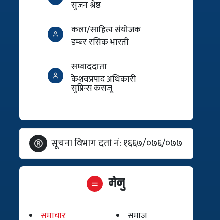
सुजन श्रेष्ठ
कला/साहित्य संयोजक
डम्बर रसिक भारती
सम्वाददाता
केशवप्रपाद अधिकारी
सुप्रिन्स कसजू
सूचना विभाग दर्ता नं: १६६७/०७६/०७७
मेनु
समाचार
समाज