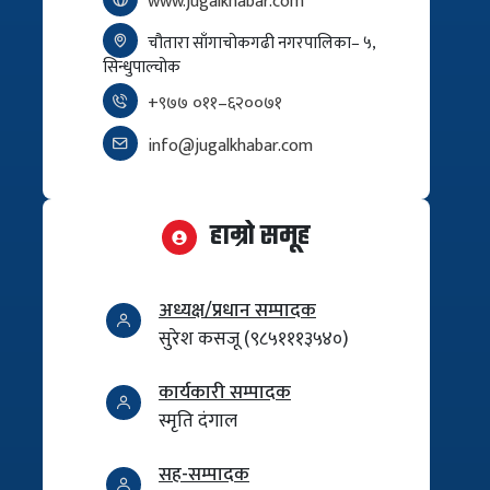
www.jugalkhabar.com
चौतारा साँगाचोकगढी नगरपालिका– ५,
सिन्धुपाल्चोक
+९७७ ०११–६२००७१
info@jugalkhabar.com
हाम्रो समूह
अध्यक्ष/प्रधान सम्पादक
सुरेश कसजू (९८५१११३५४०)
कार्यकारी सम्पादक
स्मृति दंगाल
सह-सम्पादक