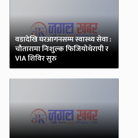
वडादेखि घरआगनसम्म स्वास्थ्य सेवा :
चौतारामा निःशुल्क फिजियोथेरापी र
VIA शिविर सुरु