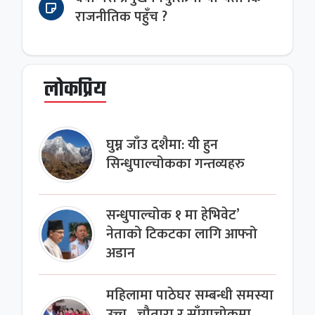
राजनीतिक पहुँच ?
लोकप्रिय
घुम्न जाँउ दशैमा: यी हुन
सिन्धुपाल्चोकका गन्तव्यहरु
सन्धुपाल्चोक १ मा हेभिवेट’
नेताको टिकटका लागि आफ्नो
अडान
महिलामा पाठेघर सम्बन्धी समस्या
उच्च , चौतारा र साँगाचोकमा