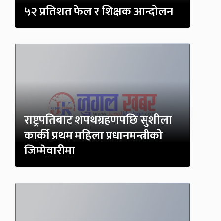
५२ प्रतिशत फेल र शिक्षक आन्दोलन
राष्ट्रपतिबाट शपथग्रहणपछि सुशीला
कार्की प्रथम महिला प्रधानमन्त्रीको
जिम्मेवारीमा