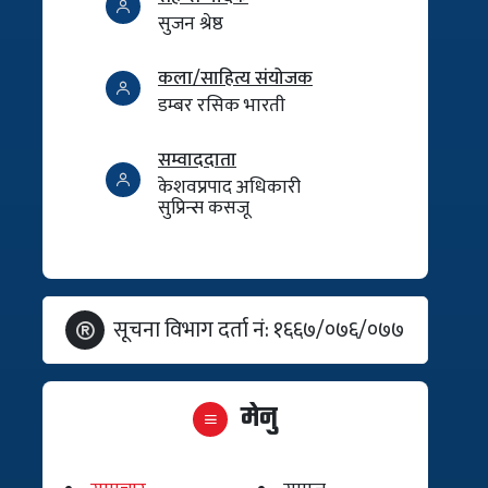
सुजन श्रेष्ठ
कला/साहित्य संयोजक
डम्बर रसिक भारती
सम्वाददाता
केशवप्रपाद अधिकारी
सुप्रिन्स कसजू
सूचना विभाग दर्ता नं: १६६७/०७६/०७७
मेनु