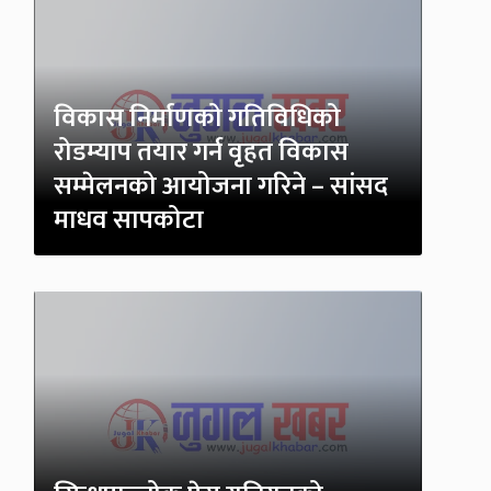
विकास निर्माणको गतिविधिको
रोडम्याप तयार गर्न वृहत विकास
सम्मेलनको आयोजना गरिने – सांसद
माधव सापकोटा