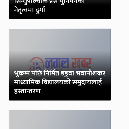
सिन्धुपाल्चोक प्रेस युनियनको
नेतृत्वमा दुर्गा
भुकम्प पछि निर्मित डडुवा भवानीशंकर
माध्यामिक विद्यालयको समुदायलाई
हस्तान्तरण