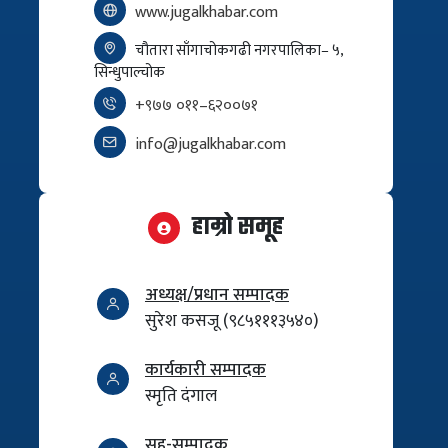
www.jugalkhabar.com
चौतारा साँगाचोकगढी नगरपालिका– ५,
सिन्धुपाल्चोक
+९७७ ०११–६२००७१
info@jugalkhabar.com
हाम्रो समूह
अध्यक्ष/प्रधान सम्पादक
सुरेश कसजू (९८५१११३५४०)
कार्यकारी सम्पादक
स्मृति दंगाल
सह-सम्पादक