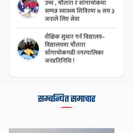
उच्च , चौतारा र साँगाचोकमा
सम्पन्न स्वास्थ्य शिविरमा ७ सय ३
जनाले लिए सेवा
शैक्षिक सुधार गर्न विद्यालय–
विद्यालयमा चौतारा
साँगाचोकगढी नगरपालिका
जनप्रतिनिधि !
सम्बन्धित समाचार