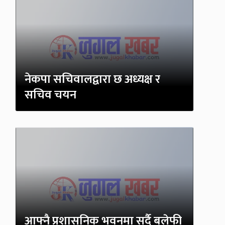
नेकपा सचिवालद्वारा छ अध्यक्ष र
सचिव चयन
आफ्नै प्रशासनिक भवनमा सर्दै बलेफी