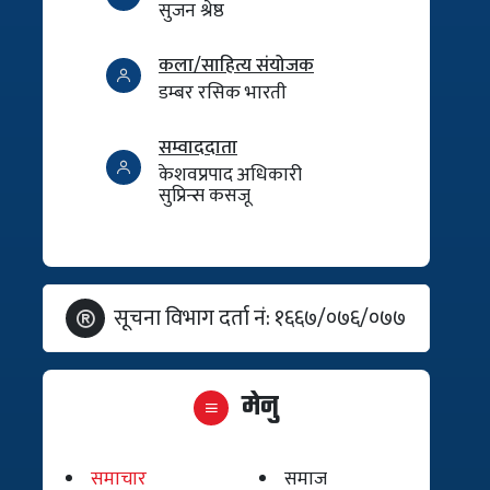
सुजन श्रेष्ठ
कला/साहित्य संयोजक
डम्बर रसिक भारती
सम्वाददाता
केशवप्रपाद अधिकारी
सुप्रिन्स कसजू
सूचना विभाग दर्ता नं: १६६७/०७६/०७७
मेनु
समाचार
समाज