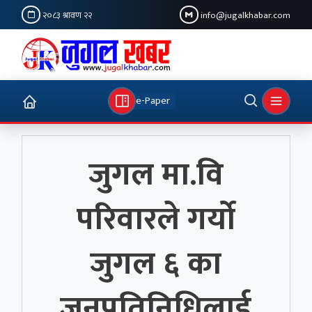
२०८३ श्रावण २२
info@jugalkhabar.com
e-Paper
जुगल मा.वि
परिवारले गर्याे
जुगल ६ का
जनप्रतिनिधिलाई