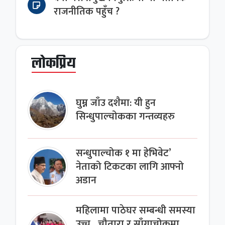
राजनीतिक पहुँच ?
लोकप्रिय
घुम्न जाँउ दशैमा: यी हुन
सिन्धुपाल्चोकका गन्तव्यहरु
सन्धुपाल्चोक १ मा हेभिवेट’
नेताको टिकटका लागि आफ्नो
अडान
महिलामा पाठेघर सम्बन्धी समस्या
उच्च , चौतारा र साँगाचोकमा