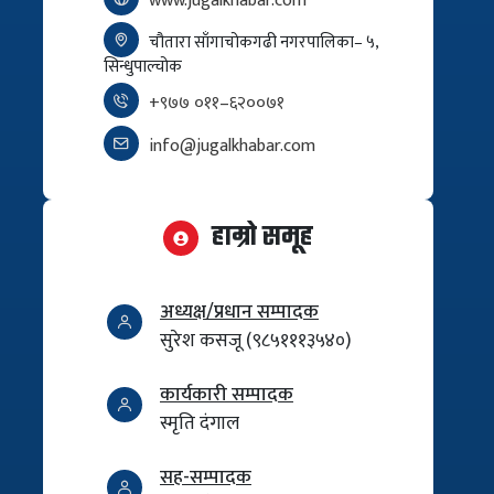
www.jugalkhabar.com
चौतारा साँगाचोकगढी नगरपालिका– ५,
सिन्धुपाल्चोक
+९७७ ०११–६२००७१
info@jugalkhabar.com
हाम्रो समूह
अध्यक्ष/प्रधान सम्पादक
सुरेश कसजू (९८५१११३५४०)
कार्यकारी सम्पादक
स्मृति दंगाल
सह-सम्पादक