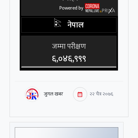
जुगल खबर
२२ चैत्र २०७६