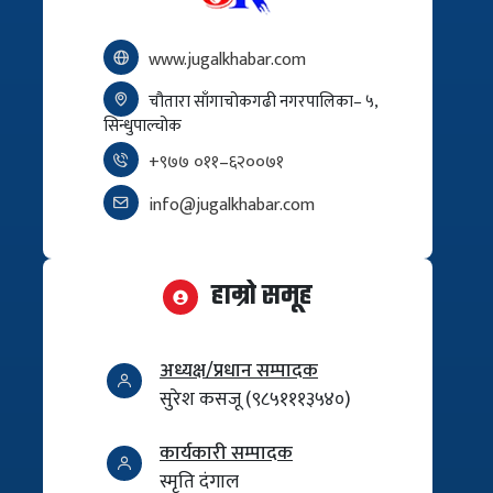
www.jugalkhabar.com
चौतारा साँगाचोकगढी नगरपालिका– ५,
सिन्धुपाल्चोक
+९७७ ०११–६२००७१
info@jugalkhabar.com
हाम्रो समूह
अध्यक्ष/प्रधान सम्पादक
सुरेश कसजू (९८५१११३५४०)
कार्यकारी सम्पादक
स्मृति दंगाल