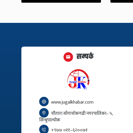
सम्पर्क
www.jugalkhabar.com
चौतारा साँगाचोकगढी नगरपालिका– ५,
सिन्धुपाल्चोक
+९७७ ०११–६२००७१