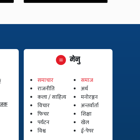
मेनु
समाचार
समाज
क
राजनीति
अर्थ
कला / साहित्य
मनोरञ्जन
योजक
विचार
अन्तर्वार्ता
फिचर
शिक्षा
पर्यटन
खेल
विश्व
ई-पेपर