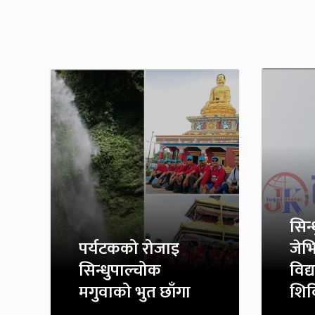
सिन्ध
पर्यटकको रोजाइ
जेभ
सिन्धुपाल्चोक
विद्
मगुवाको भुत छाँगा
शिवि