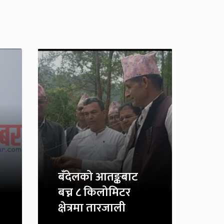
बँदेलको आतङ्कबाट
बच्न ८ किलोमिटर
क्षेत्रमा तारजाली