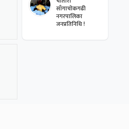
चौतारा
साँगाचोकगढी
नगरपालिका
जनप्रतिनिधि !