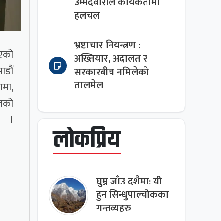
उम्मेदवारीले कार्यकर्तामा
हलचल
भ्रष्टाचार नियन्त्रण :
िएको
अख्तियार, अदालत र
ाडौं
सरकारबीच नमिलेको
तालमेल
ामा,
ितको
।
लोकप्रिय
घुम्न जाँउ दशैमा: यी
हुन सिन्धुपाल्चोकका
गन्तव्यहरु