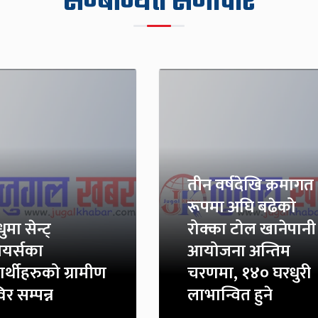
सम्बन्धित समाचार
तीन वर्षदेखि क्रमागत
रूपमा अघि बढेको
ुमा सेन्ट्
रोक्का टोल खानेपानी
ियर्सका
आयोजना अन्तिम
यार्थीहरुको ग्रामीण
चरणमा, १४० घरधुरी
र सम्पन्न
लाभान्वित हुने