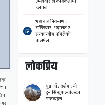
उम्मेदवारीले कार्यकर्तामा
हलचल
भ्रष्टाचार नियन्त्रण :
अख्तियार, अदालत र
सरकारबीच नमिलेको
तालमेल
लोकप्रिय
लिका
घुम्न जाँउ दशैमा: यी
 छ ।
हुन सिन्धुपाल्चोकका
िमा
गन्तव्यहरु
 नगर