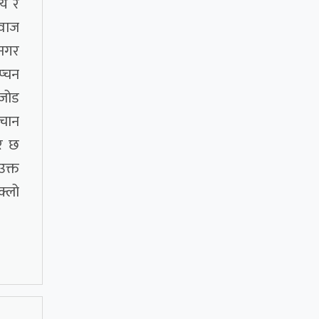
यि र
िवाज
 नगर
्चन
ेजोड
िचान
रि छ
उक्त
क्लो