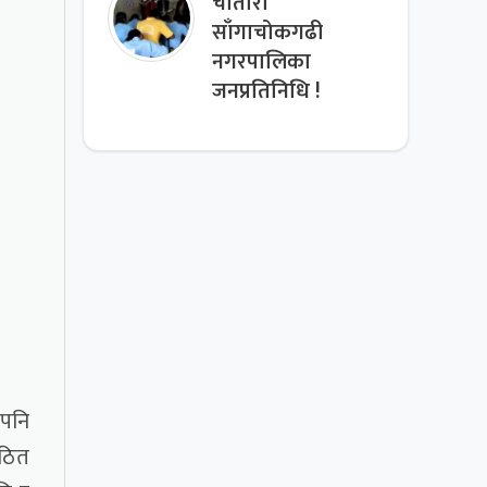
चौतारा
साँगाचोकगढी
नगरपालिका
जनप्रतिनिधि !
ैपनि
घठित