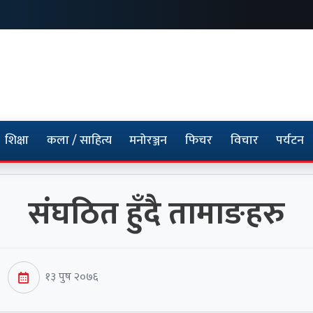
शिक्षा
कला / साहित्य
मनोरञ्जन
फिचर
विचार
पर्यटन
संघठित हुँदै तामाङहरु
१३ पुष २०७६