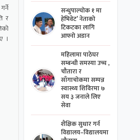
र्ने
सन्धुपाल्चोक १ मा
ति र
हेभिवेट’ नेताको
टिकटका लागि
तिको
आफ्नो अडान
ाए ।
महिलामा पाठेघर
सम्बन्धी समस्या उच्च ,
चौतारा र
साँगाचोकमा सम्पन्न
स्वास्थ्य शिविरमा ७
सय ३ जनाले लिए
सेवा
शैक्षिक सुधार गर्न
विद्यालय–विद्यालयमा