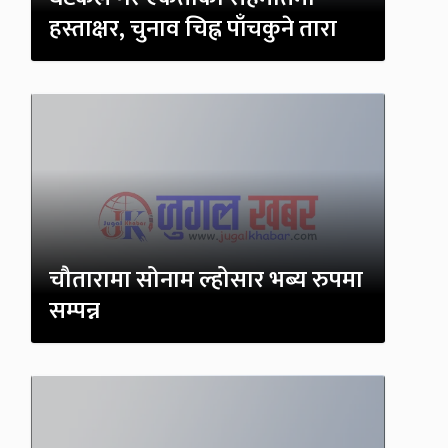
हस्ताक्षर, चुनाव चिह्न पाँचकुने तारा
चौतारामा सोनाम ल्होसार भब्य रुपमा
सम्पन्न