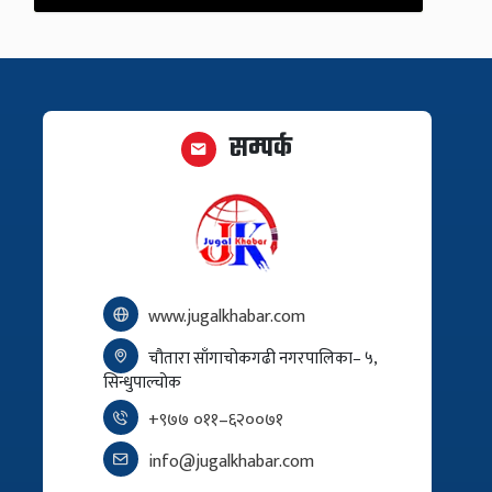
सम्पर्क
www.jugalkhabar.com
चौतारा साँगाचोकगढी नगरपालिका– ५,
सिन्धुपाल्चोक
+९७७ ०११–६२००७१
info@jugalkhabar.com