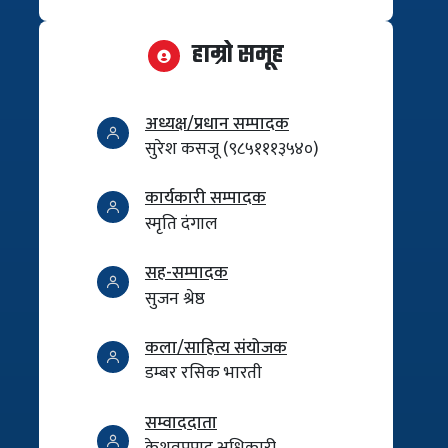
हाम्रो समूह
अध्यक्ष/प्रधान सम्पादक
सुरेश कसजू (९८५१११३५४०)
कार्यकारी सम्पादक
स्मृति दंगाल
सह-सम्पादक
सुजन श्रेष्ठ
कला/साहित्य संयोजक
डम्बर रसिक भारती
सम्वाददाता
केशवप्रपाद अधिकारी