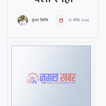
सुन्दर शिरीष
१८ मंसिर २०७६