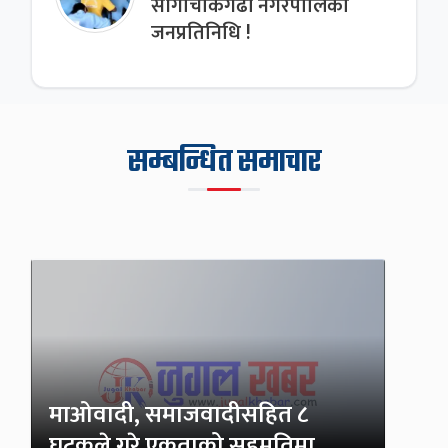
साँगाचोकगढी नगरपालिका
जनप्रतिनिधि !
सम्बन्धित समाचार
माओवादी, समाजवादीसहित ८
घटकले गरे एकताको सहमतिमा