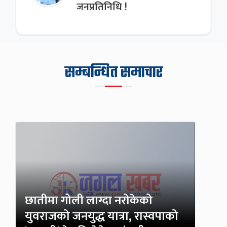
जनप्रतिनिधि !
सम्बन्धित समाचार
छातीमा गोली लाग्दा नरोकेको
युवराजको जनयुद्ध यात्रा, रास्वपाको