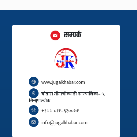
सम्पर्क
www.jugalkhabar.com
चौतारा साँगाचोकगढी नगरपालिका– ५,
सिन्धुपाल्चोक
+९७७ ०११–६२००७१
info@jugalkhabar.com