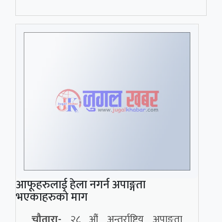
आफूहरुलाई हेला नगर्न अपाङ्गता
भएकाहरुको माग
चौतारा-
२८ औं अन्तर्राष्ट्रिय अपाङ्ता