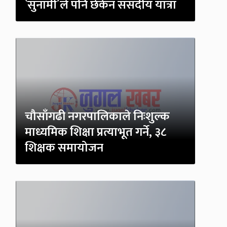
`सुनामी´ले पनि छेकेन संसदीय यात्रा
चौसाँगढी नगरपालिकाले निःशुल्क
माध्यमिक शिक्षा प्रत्याभूत गर्ने, ३८
शिक्षक समायोजन