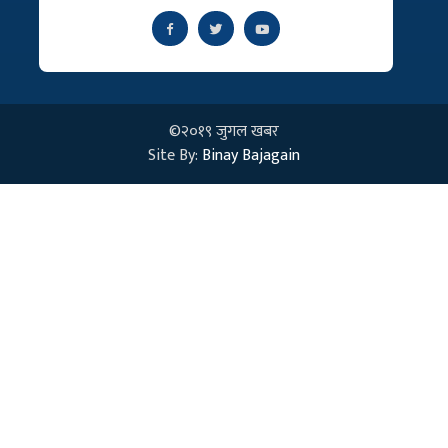
©२०१९ जुगल खबर
Site By:
Binay Bajagain