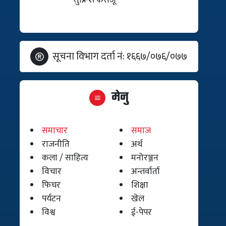
सूचना विभाग दर्ता नं: १६६७/०७६/०७७
मेनु
समाचार
समाज
राजनीति
अर्थ
कला / साहित्य
मनोरञ्जन
विचार
अन्तर्वार्ता
फिचर
शिक्षा
पर्यटन
खेल
विश्व
ई-पेपर