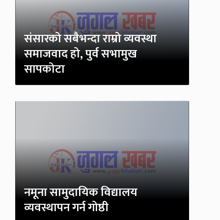
संसारको सबैभन्दा राम्रो व्यवस्था
समाजवाद हो, पुर्व सभामुख
सापकोटा
नमूना सामुदायिक विद्यालय
व्यवस्थापन गर्न गोष्ठी