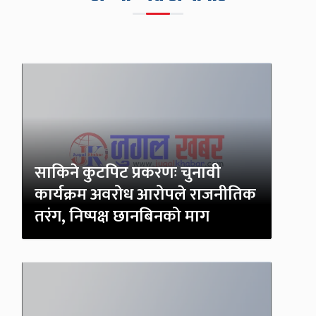
साकिने कुटपिट प्रकरणः चुनावी
कार्यक्रम अवरोध आरोपले राजनीतिक
तरंग, निष्पक्ष छानबिनको माग