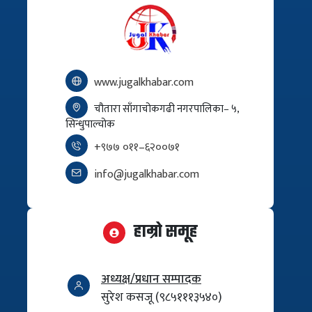
www.jugalkhabar.com
चौतारा साँगाचोकगढी नगरपालिका– ५,
सिन्धुपाल्चोक
+९७७ ०११–६२००७१
info@jugalkhabar.com
हाम्रो समूह
अध्यक्ष/प्रधान सम्पादक
सुरेश कसजू (९८५१११३५४०)