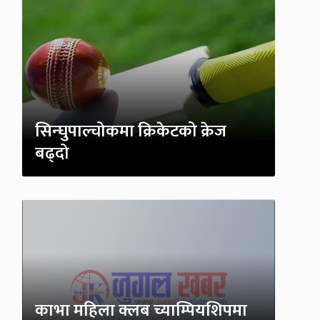
सिन्घुपाल्चोकमा क्रिकेटको क्रेज
बढ्दो
काभा महिला क्लब च्याम्पियशिपमा