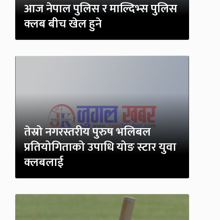
आज नेपाल पुलिस र माल्दिभ्स पुलिस
क्लब बीच खेल हुने
तेस्रो नगरस्तरीय पुरुष भलिबल
प्रतियोगिताको उपाधि योङ स्टार युवा
क्लबलाई