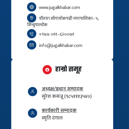
www.jugalkhabar.com
चौतारा साँगाचोकगढी नगरपालिका– ५,
सिन्धुपाल्चोक
+९७७ ०११–६२००७१
info@jugalkhabar.com
हाम्रो समूह
अध्यक्ष/प्रधान सम्पादक
सुरेश कसजू (९८५१११३५४०)
कार्यकारी सम्पादक
स्मृति दंगाल