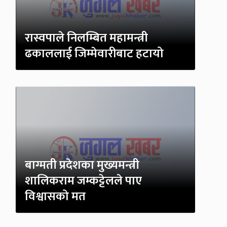
रास्वपाले निलम्बित महामन्त्री
ढकाललाई जिम्मेवारीबाट हटायो
बाग्मती प्रदेशका मुख्यमन्त्री
शालिकराम जम्कट्टेलले पाए
विश्वासको मत