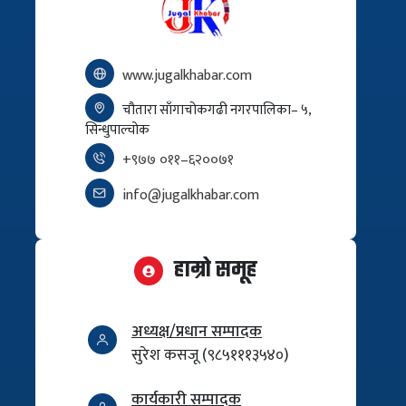
www.jugalkhabar.com
चौतारा साँगाचोकगढी नगरपालिका– ५,
सिन्धुपाल्चोक
+९७७ ०११–६२००७१
info@jugalkhabar.com
हाम्रो समूह
अध्यक्ष/प्रधान सम्पादक
सुरेश कसजू (९८५१११३५४०)
कार्यकारी सम्पादक