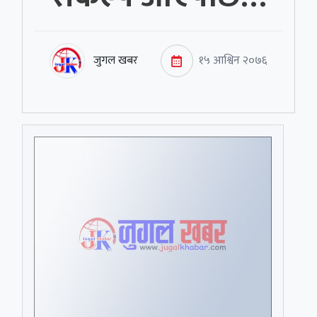
जुगल खबर
१५ आश्विन २०७६