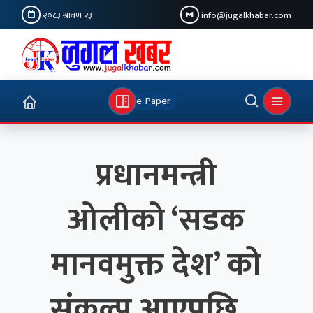
२०८३ श्रावण २३
info@jugalkhabar.com
e-Paper
प्रधानमन्त्री
ओलीको ‘सडक
मानवमुक्त देश’ को
संकल्प आएपछि…