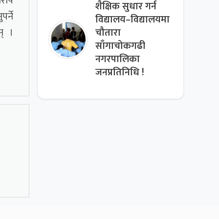
आरोप
शैक्षिक सुधार गर्न
र्ने
विद्यालय–विद्यालयमा
न् ।
चौतारा
साँगाचोकगढी
नगरपालिका
जनप्रतिनिधि !