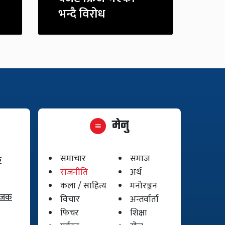
भन्दै विरोध
मेनु
समाचार
समाज
क
राजनीति
अर्थ
कला / साहित्य
मनोरञ्जन
योजक
विचार
अन्तर्वार्ता
फिचर
शिक्षा