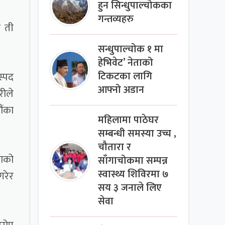
हुन सिन्धुपाल्चोकका
गन्तव्यहरु
र ती
सन्धुपाल्चोक १ मा
हेभिवेट’ नेताको
स्पद
टिकटका लागि
आफ्नो अडान
रीले
ौंका
महिलामा पाठेघर
सम्बन्धी समस्या उच्च ,
चौतारा र
लाको
साँगाचोकमा सम्पन्न
स्वास्थ्य शिविरमा ७
गरेर
सय ३ जनाले लिए
सेवा