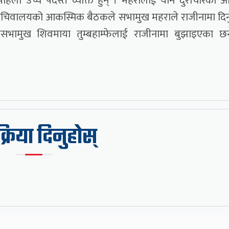
पहिलो उच्च पदस्त व्यक्ति हुन् । महरालाई यौन दुराचारको 
ीको सचिवालयको आकस्मिक बैठकले सभामुख महराले राजीनामा दिनुप
उपसभामुख शिवमाया तुम्बहाम्फेलाई राजीनामा बुझाइएका छ
िक्रिया दिनुहोस्