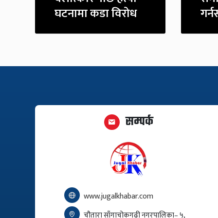
घटनामा कडा विरोध
गर्
सम्पर्क
www.jugalkhabar.com
चौतारा साँगाचोकगढी नगरपालिका– ५,