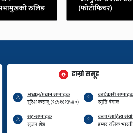
नसभामुखको रुलिङ
(फोटोफिचर)
हाम्रो समूह
अध्यक्ष/प्रधान सम्पादक
कार्यकारी सम्पाद
सुरेश कसजू (९८५१११३५४०)
स्मृति दंगाल
सह-सम्पादक
कला/साहित्य सं
सुजन श्रेष्ठ
डम्बर रसिक भारती