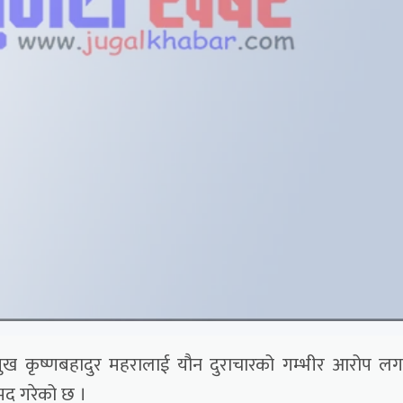
ुख कृष्णबहादुर महरालाई यौन दुराचारको गम्भीर आरोप लग
ामद गरेको छ ।