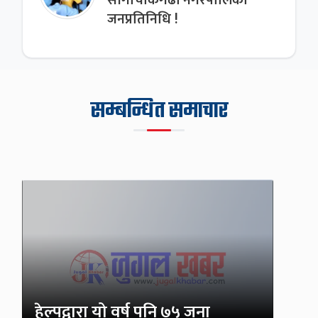
साँगाचोकगढी नगरपालिका
जनप्रतिनिधि !
सम्बन्धित समाचार
हेल्पद्वारा यो वर्ष पनि ७५ जना