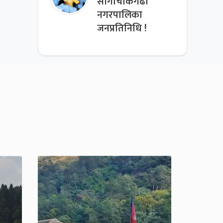
साँगाचोकगढी
नगरपालिका
जनप्रतिनिधि !