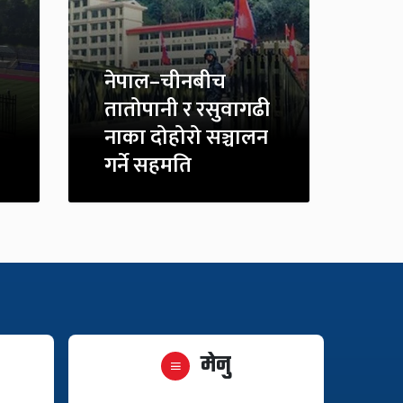
नेपाल–चीनबीच
तातोपानी र रसुवागढी
नाका दोहोरो सञ्चालन
गर्ने सहमति
मेनु