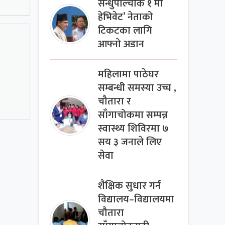
सन्धुपाल्चोक १ मा
हेभिवेट’ नेताको
टिकटका लागि
आफ्नो अडान
महिलामा पाठेघर
सम्बन्धी समस्या उच्च ,
चौतारा र
साँगाचोकमा सम्पन्न
स्वास्थ्य शिविरमा ७
सय ३ जनाले लिए
सेवा
शैक्षिक सुधार गर्न
विद्यालय–विद्यालयमा
चौतारा