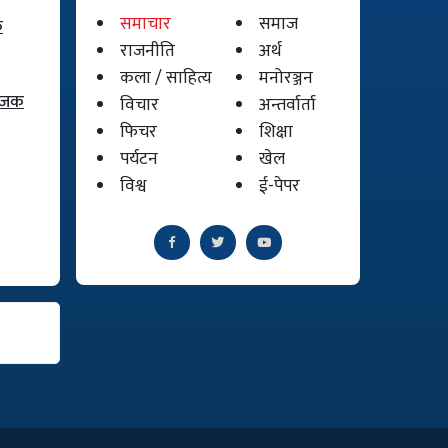
समाचार
समाज
क
राजनीति
अर्थ
कला / साहित्य
मनोरञ्जन
योजक
विचार
अन्तर्वार्ता
फिचर
शिक्षा
पर्यटन
खेल
विश्व
ई-पेपर