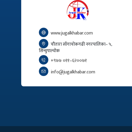
www.jugalkhabar.com
चौतारा साँगाचोकगढी नगरपालिका– ५,
सिन्धुपाल्चोक
+९७७ ०११–६२००७१
info@jugalkhabar.com