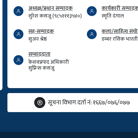
अध्यक्ष/प्रधान सम्पादक
कार्यकारी सम्पाद
सुरेश कसजू (९८५१११३५४०)
स्मृति दंगाल
सह-सम्पादक
कला/साहित्य सं
सुजन श्रेष्ठ
डम्बर रसिक भारती
सम्वाददाता
केशवप्रपाद अधिकारी
सुप्रिन्स कसजू
सूचना विभाग दर्ता नं: १६६७/०७६/०७७