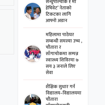
सन्धुपाल्चोक १ मा
हेभिवेट’ नेताको
टिकटका लागि
आफ्नो अडान
महिलामा पाठेघर
सम्बन्धी समस्या उच्च ,
चौतारा र
साँगाचोकमा सम्पन्न
स्वास्थ्य शिविरमा ७
सय ३ जनाले लिए
सेवा
शैक्षिक सुधार गर्न
विद्यालय–विद्यालयमा
चौतारा