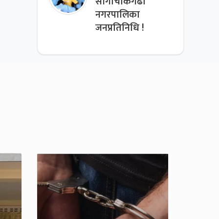
साँगाचोकगढी
नगरपालिका
जनप्रतिनिधि !