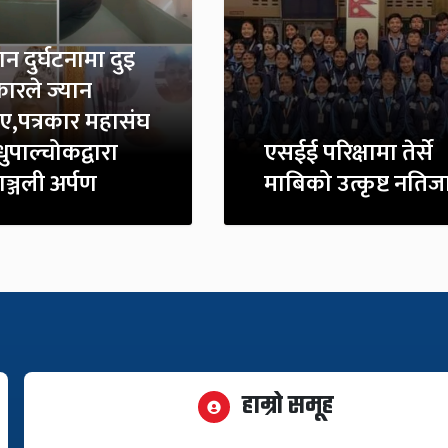
न दुर्घटनामा दुइ
कारले ज्यान
ाए,पत्रकार महासंघ
धुपाल्चोकद्वारा
एसईई परिक्षामा तेर्से
्धाञ्जली अर्पण
माबिको उत्कृष्ट नतिज
हाम्रो समूह