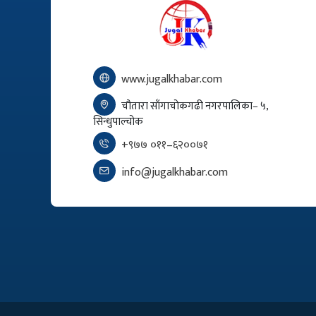
www.jugalkhabar.com
चौतारा साँगाचोकगढी नगरपालिका– ५,
सिन्धुपाल्चोक
+९७७ ०११–६२००७१
info@jugalkhabar.com