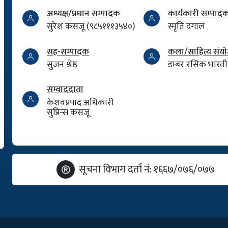
अध्यक्ष/प्रधान सम्पादक
कार्यकारी सम्पाद
सुरेश कसजू (९८५१११३५४०)
स्मृति दंगाल
सह-सम्पादक
कला/साहित्य सं
सुजन श्रेष्ठ
डम्बर रसिक भारती
सम्वाददाता
केशवप्रपाद अधिकारी
सुप्रिन्स कसजू
सूचना विभाग दर्ता नं: १६६७/०७६/०७७