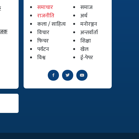
समाचार
समाज
क
राजनीति
अर्थ
कला / साहित्य
मनोरञ्जन
योजक
विचार
अन्तर्वार्ता
फिचर
शिक्षा
पर्यटन
खेल
विश्व
ई-पेपर