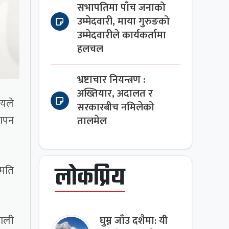
सभापतिमा पाँच जनाको
उम्मेदवारी, माया गुरुङको
उम्मेदवारीले कार्यकर्तामा
हलचल
भ्रष्टाचार नियन्त्रण :
अख्तियार, अदालत र
ायले
सरकारबीच नमिलेको
यापन
तालमेल
लोकप्रिय
ुमति
पाली
घुम्न जाँउ दशैमा: यी