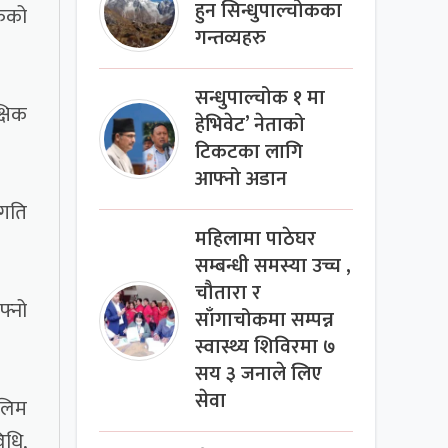
हुन सिन्धुपाल्चोकका
रुको
गन्तव्यहरु
सन्धुपाल्चोक १ मा
्षिक
हेभिवेट’ नेताको
टिकटका लागि
आफ्नो अडान
रगति
महिलामा पाठेघर
सम्बन्धी समस्या उच्च ,
चौतारा र
फ्नो
साँगाचोकमा सम्पन्न
।
स्वास्थ्य शिविरमा ७
सय ३ जनाले लिए
सेवा
ालिम
िधि,