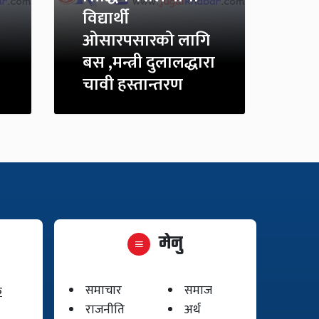
विद्यार्थी
ओसारपसारको लागि
बस ,मन्त्री दुलालद्धारा
चावी हस्तान्तरण
मेनु
समाचार
समाज
क
राजनीति
अर्थ