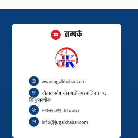
सम्पर्क
www.jugalkhabar.com
चौतारा साँगाचोकगढी नगरपालिका– ५,
सिन्धुपाल्चोक
+९७७ ०११–६२००७१
info@jugalkhabar.com