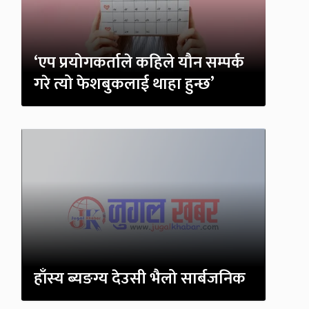
‘एप प्रयोगकर्ताले कहिले यौन सम्पर्क
गरे त्यो फेशबुकलाई थाहा हुन्छ’
हाँस्य ब्यङग्य देउसी भैलो सार्बजनिक