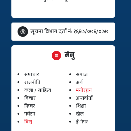
सूचना विभाग दर्ता नं: १६६७/०७६/०७७
मेनु
समाचार
समाज
राजनीति
अर्थ
कला / साहित्य
मनोरञ्जन
विचार
अन्तर्वार्ता
फिचर
शिक्षा
पर्यटन
खेल
विश्व
ई-पेपर