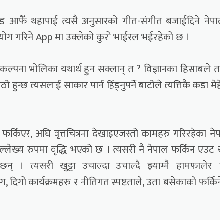
ड आफैँ थहापाई त्यसै अनुसारको गीत-संगीत बजाईदिने नेप
रयोग गरिने App मा उक्लेको कुरो भाईरल भईरहेको छ ।
 कल्पना भोलिका यथार्थ हुन सक्लान् त ? विज्ञानका हिसाबले त
हुन्छ त्यसलाई साकार पार्न हिँड्नुपर्ने बाटोले त्यत्तिकै कडा मे
िई फर्किएर, अघि वृत्तचित्रमा देखाइएजस्तो कामहरु गरिरहेका ने
ल्लेख्य रुपमा वृद्धि भएको छ । त्यसरी नै नेपाल फर्किन एउट खु
छन् । त्यसरी खुट्टा उचाल्दा उचाल्दै झ्याम्मै हामफालेर
िगो कार्यक्रमहरु र नीतिगत स्पष्टताले, उता बसेकाको फर्किन