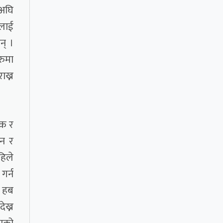
 अघि
रलाई
न् ।
रुमा
ाख्न
िक र
ान र
हिले
गर्न
न हब
ेख्न