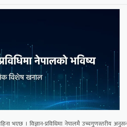
िना भएछ । विज्ञान-प्रविधिमा नेपालमै उच्चगुणस्तरीय अनुसन