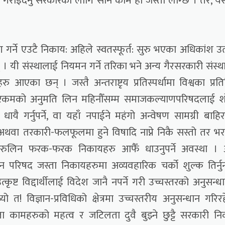
पलब्ध गराइदनु सरकारको लागि सानै काम हो जस्तो लाग्छ । तर, 
 गर्ने एउटै निकाय: अहिले स्वतस्फूर्त: सुरु भएका अधिकांश उत्क
। यी संस्थालाई नियमन गर्ने तरिका भने अन्य गैरसरकारी संस्थ
रु आएका छन् । जस्तै अन्तराष्टृय प्रतिस्पर्धामा विश्वका प्रतिष
दान रकमको अनुमति लिन महिनौँसम्म समाजकल्याणपरिषदलाई 
ै गर्नुपर्ने, वा यहाँ नपाईने महंगो अन्वेषण सामग्री बाहि
थवा तरकारी-फलफूलमा हुने विषादि नाप्ने निकै सस्तो तर भरप
हरुलिन फरक-फरक निकायहरु आफैँ धाउनुपर्ने अवस्था । 
 परिषद जस्ता निकायहरुमा अव्यवहारिक चर्को शुल्क तिर्नुनप
ृष्ट विद्दार्थीलाई विदेश जानै नपर्ने गरी उच्चस्तरको अनुसन्ध
 त! विज्ञान-प्रविधिको क्षेत्रमा उच्चस्तरीय अनुसन्धान गरिर
 कामहरुको महत्व र जटिलता दुवै बुझ्ने छुट्टै सरकारी न