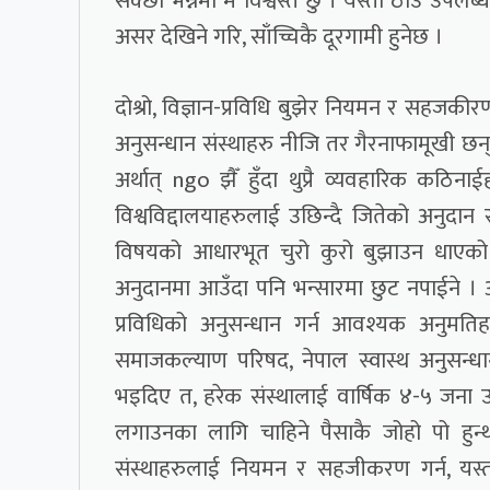
सक्छौँ भन्नेमा म विश्वस्त छु । यस्तो ठाउँ उ
असर देखिने गरि, साँच्चिकै दूरगामी हुनेछ ।
दोश्रो, विज्ञान-प्रविधि बुझेर नियमन र सहजकीरण
अनुसन्धान संस्थाहरु नीजि तर गैरनाफामूखी छन् 
अर्थात् ngo झैँ हुँदा थुप्रै व्यवहारिक कठिनाईह
विश्वविद्दालयाहरुलाई उछिन्दै जितेको अनु
विषयको आधारभूत चुरो कुरो बुझाउन धाएको धाय
अनुदानमा आउँदा पनि भन्सारमा छुट नपाईने । अ
प्रविधिको अनुसन्धान गर्न आवश्यक अनुमति
समाजकल्याण परिषद, नेपाल स्वास्थ अनुसन्धान
भइदिए त, हरेक संस्थालाई वार्षिक ४-५ जना उत्क
लगाउनका लागि चाहिने पैसाकै जोहो पो हुन्थ्यो
संस्थाहरुलाई नियमन र सहजीकरण गर्न, यस्ता