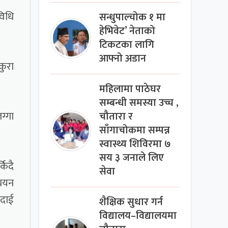
विधि
सन्धुपाल्चोक १ मा
हेभिवेट’ नेताको
टिकटका लागि
आफ्नो अडान
कुरा
महिलामा पाठेघर
सम्बन्धी समस्या उच्च ,
ग्गा
चौतारा र
साँगाचोकमा सम्पन्न
स्वास्थ्य शिविरमा ७
सय ३ जनाले लिए
किदै
सेवा
्ययन
 दाई
शैक्षिक सुधार गर्न
विद्यालय–विद्यालयमा