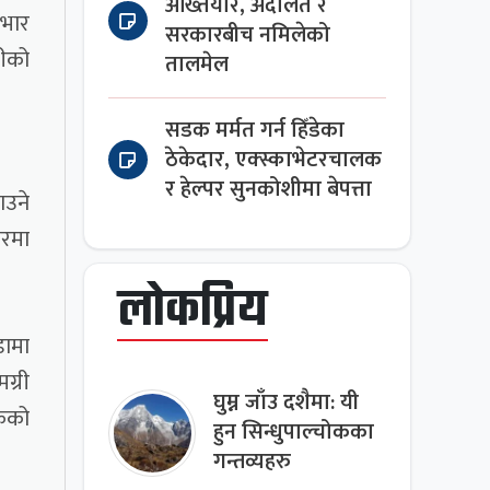
अख्तियार, अदालत र
आभार
सरकारबीच नमिलेको
लीको
तालमेल
सडक मर्मत गर्न हिँडेका
ठेकेदार, एक्स्काभेटरचालक
र हेल्पर सुनकोशीमा बेपत्ता
ाउने
घरमा
लोकप्रिय
डामा
ग्री
घुम्न जाँउ दशैमा: यी
िकको
हुन सिन्धुपाल्चोकका
गन्तव्यहरु