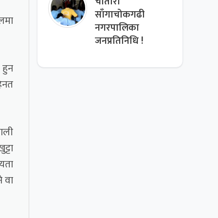
चौतारा
साँगाचोकगढी
ालमा
नगरपालिका
जनप्रतिनिधि !
 हुन
हेनत
पाली
ट्टा
 यता
े वा