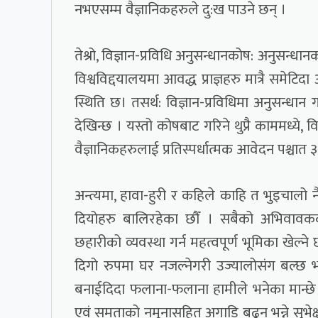
नभएसम्म वैज्ञानिकहरुले दु:ख पाउने छन् ।
तेश्रो, विज्ञान-प्रविधि अनुसन्धानकोष: अनुसन्
विश्वविद्दयालयमा आवद्ध प्राज्ञहरु मात्रै समेटि
स्थिति छ। तसर्थ: विज्ञान-प्रविधिमा अनुसन्धान 
देखिन्छ । यस्तो कोषबाट गरिने थुप्रै काममध्ये, व
वैज्ञानिकहरुलाई प्रतिस्पर्धात्मक आवेदन पश्चात ३
अन्त्यमा, हावा-हुरी र कहिले काहि त भुइचालो
दियोहरु बालिरहेका छौँ । सबैको अभिवावकको भ
छहारीको व्यवस्था गर्न महत्वपूर्ण भूमिका खेल्
दिगो रुपमा घर नजल्नेगरी उज्यालोसंग बल्छ भन्न
बनाईदिदा फलाना-फलाना हामीले भनेका मान्छे मात्
एवं समताको नमूनासहित अगाडि बढून् भन्ने सुभेक्