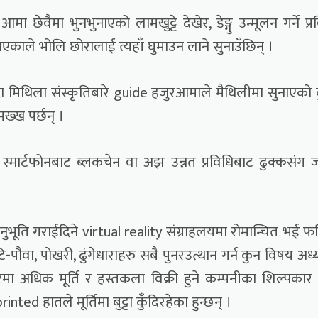
छेवैमा भुनभुनाएको लामखुट्टे देखेर, डेङ्गु उन्मूलन गर्ने प्र
एकाले भोलि छोरालाई त्यहाँ घुमाउन लाने सुनाउँछिन् ।
जाँदा मिथिला संस्कृतिबारे guide हजुरआमाले मैथिलीमा सुनाएको 
मख्ख पर्छन् ।
ी स्मार्टफोनबाट ब्लकचेन वा अझ उन्नत प्रविधिबाट ढुक्कसंग ज
ूति गराईदिने virtual reality संग्राहलयमा रोमान्चित भई फर्
टि-पौवा, पोखरी, ढुंगेधाराहरु सबै पुनरउत्थान गर्न कुन विषय अध
ंसारमा अधिक मूर्ति र हस्तकला विक्री हुने कम्पनीका शिल्पकार
ed हातले मूर्तिमा बुट्टा कुँदिरहेका हुन्छन् ।