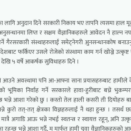
धानका लागि अनुदान दिने सरकारी निकाय भए तापनि त्यसमा हाल म
दा अनुसन्धानमा लिप्त र सक्षम वैज्ञानिकहरुले आवेदन नै हाल्न नप
गर्ने गैरसरकारी संस्थाहरुलाई समेट्नेगरी अुनसन्धानकोष बनाउनुप
िदेशबाट फर्किएर उसले रोजेको संस्थामा काम गर्न खोज्ने उत्कृष्ट 
 देखि ५ वर्षे आकर्षक सुविधाहरु दिने ।
 नै आउने अवस्थामा पनि आ-आफ्ना साना प्रयासहरुबाट हामीले 
ूमिका निर्वाह गर्ने सरकारले हावा-हुरीबाट बच्ने भुकम्प
ने छ भन्ने आशा गरेको छु । कस्तो तेल हाली कसरी ती दियोहरु बा
े कुरो तत्-तत् क्षेत्रका विज्ञहरुलाई नै थहा हुन्छ । तसर्थ छ
रै अगाडि आऊ भन्ने नभई स्वतन्त्र र स्वायत्त रहून्, अनि उत्कृष
षा रहन्छ भन्ने आशा गर्दै, म मार्फत हामी युवा वैज्ञानिकहरुको 