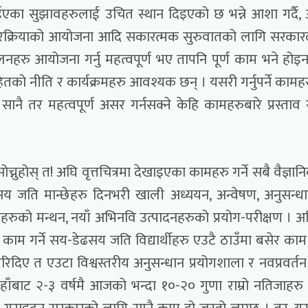
 लिईएका सुझावहरुलाई उचित स्थान दिइएको छ भन्ने आशा गर्दै,
अन्तरक्रियाको आयोजना आदि सकारत्मक सुरुवातको लागि सरका
लनहरु आयोजना गर्नु महत्वपूर्ण भए तापनि पूर्ण काम भने होइन
तको नीति र कार्यक्रमहरु आवश्यक छन् । यसरी गर्नुपर्ने कामह
 तर महत्वपूर्ण असर गर्नसक्ने केहि कामहरुबारे प्रस्ताव र
ोच्नुहोस् त! अघि वृत्तचित्रमा देखाइएका कामहरु गर्ने सबै वैज्ञान
ढसय जति मान्छेहरु दिनभरी खाली अध्ययन, अन्वेषण, अनुसन्ध
िचारहरुको मन्थन, नयाँ अभिनवि उत्पादनहरुको प्रयोग-परीक्षण । अ
ाम गर्ने सय-डेढसय जति विद्यार्थीहरु एउटै ठाउँमा बसेर काम 
िदिए त एउटा विश्वस्तरीय अनुसन्धान प्रयोगशाला र नवप्रवर्त
हाँबाट २-३ वर्षमै आजको भन्दा १०-२० गुणा राम्रो नतिजाहरु द