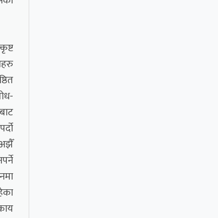
यसको
ृष्ट
ाहरु
्ठित
शोध-
रबाट
र्दो
अझैँ
र्ने
ानमा
हेका
िकाय