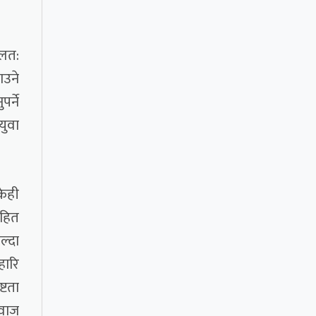
ूलत:
ाउने
र्ने
युवा
केही
रहित
ल्दा
हारि
्टता
आवाज