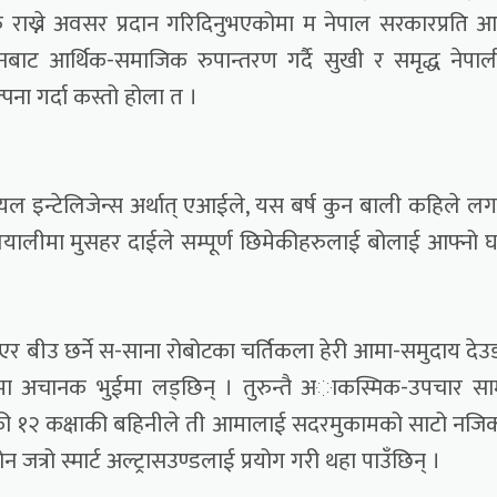
रु राख्ने अवसर प्रदान गरिदिनुभएकोमा म नेपाल सरकारप्रति 
वर्तनबाट आर्थिक-समाजिक रुपान्तरण गर्दै सुखी र समृद्ध नेपा
पना गर्दा कस्तो होला त ।
ल इन्टेलिजेन्स अर्थात् एआईले, यस बर्ष कुन बाली कहिले लग
यालीमा मुसहर दाईले सम्पूर्ण छिमेकीहरुलाई बोलाई आफ्नो 
एर बीउ छर्ने स-साना रोबोटका चर्तिकला हेरी आमा-समुदाय देउ
मा अचानक भुईमा लड्छिन् । तुरुन्तै अाकस्मिक-उपचार साम
िरहेकी १२ कक्षाकी बहिनीले ती आमालाई सदरमुकामको साटो नज
न जत्रो स्मार्ट अल्ट्रासउण्डलाई प्रयोग गरी थहा पाउँछिन् ।