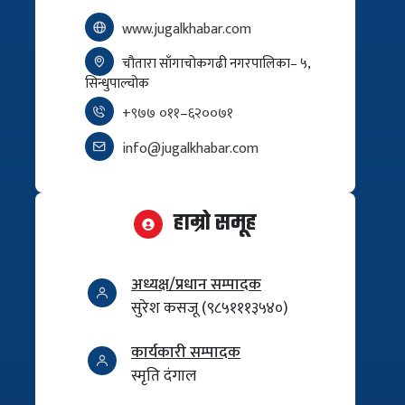
www.jugalkhabar.com
चौतारा साँगाचोकगढी नगरपालिका– ५,
सिन्धुपाल्चोक
+९७७ ०११–६२००७१
info@jugalkhabar.com
हाम्रो समूह
अध्यक्ष/प्रधान सम्पादक
सुरेश कसजू (९८५१११३५४०)
कार्यकारी सम्पादक
स्मृति दंगाल