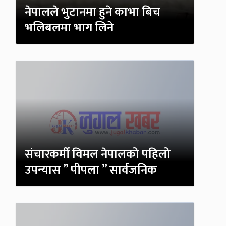
नेपालले भुटानमा हुने काभा बिच
भलिबलमा भाग लिने
संचारकर्मी विमल नेपालको पहिलो
उपन्यास ” पीपला ” सार्वजनिक