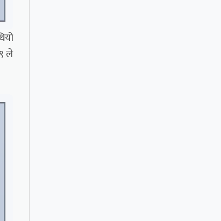
थियो
९ ले