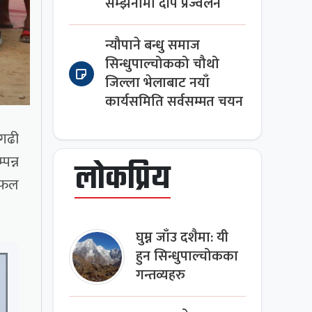
सम्झनामा दीप प्रज्वलन
न्यौपाने बन्धु समाज
सिन्धुपाल्चोकको चौथो
जिल्ला भेलाबाट नयाँ
कार्यसमिति सर्वसम्मत चयन
कगढी
न्न
लोकप्रिय
 सफल
घुम्न जाँउ दशैमा: यी
हुन सिन्धुपाल्चोकका
गन्तव्यहरु