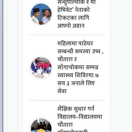
सन्धुपाल्चोक १ मा
हेभिवेट’ नेताको
टिकटका लागि
आफ्नो अडान
महिलामा पाठेघर
सम्बन्धी समस्या उच्च ,
चौतारा र
साँगाचोकमा सम्पन्न
स्वास्थ्य शिविरमा ७
सय ३ जनाले लिए
सेवा
शैक्षिक सुधार गर्न
विद्यालय–विद्यालयमा
चौतारा