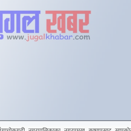
ँगाचोकगढी नगरपालिकाका नगरप्रमुख कृष्णप्रसाद सापकोट