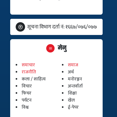
सूचना विभाग दर्ता नं: १६६७/०७६/०७७
मेनु
समाचार
समाज
राजनीति
अर्थ
कला / साहित्य
मनोरञ्जन
विचार
अन्तर्वार्ता
फिचर
शिक्षा
पर्यटन
खेल
विश्व
ई-पेपर