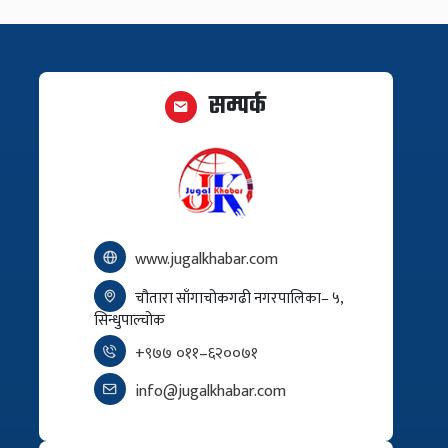
सम्पर्क
www.jugalkhabar.com
चौतारा साँगाचोकगढी नगरपालिका– ५,
सिन्धुपाल्चोक
+९७७ ०११–६२००७१
info@jugalkhabar.com