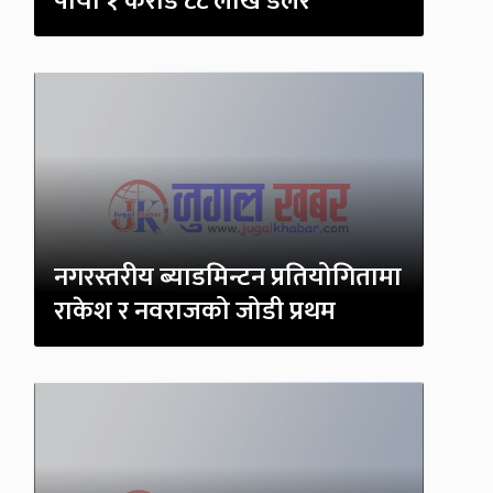
पायो १ करोड ८८ लाख डलर
नगरस्तरीय ब्याडमिन्टन प्रतियोगितामा
राकेश र नवराजको जोडी प्रथम