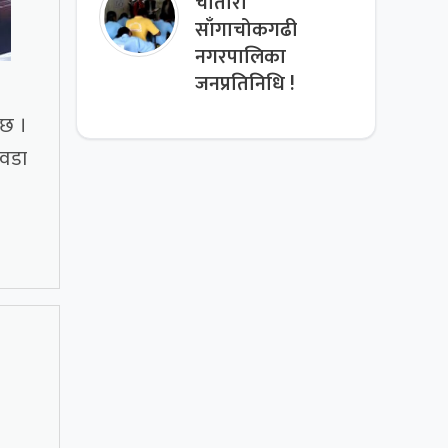
चौतारा
साँगाचोकगढी
नगरपालिका
जनप्रतिनिधि !
 छ ।
 वडा
।