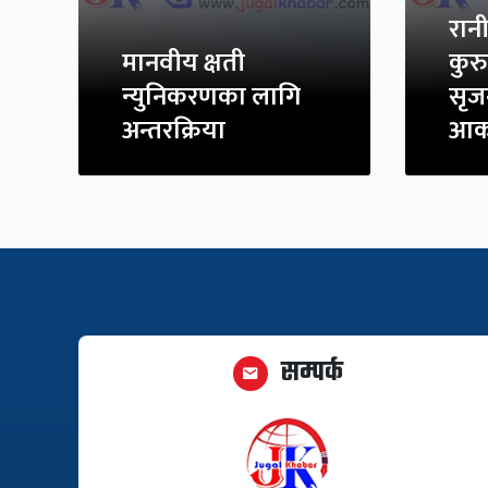
रान
मानवीय क्षती
कुर
न्युनिकरणका लागि
सृज
अन्तरक्रिया
आका
सम्पर्क