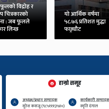
ीफूलको विद्रोह र
ुप चित्रकारको
यो आर्थिक वर्षमा
ना : जब फूलले
५८.७६ प्रतिशत मुद्धा
र लिन्छ
फछ्र्यौट
हाम्रो समूह
अध्यक्ष/प्रधान सम्पादक
कार्यकारी सम्पाद
सुरेश कसजू (९८५१११३५४०)
स्मृति दंगाल