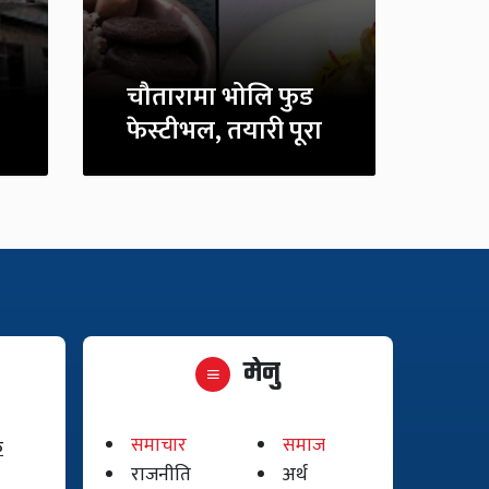
चौतारामा भोलि फुड
फेस्टीभल, तयारी पूरा
मेनु
समाचार
समाज
क
राजनीति
अर्थ