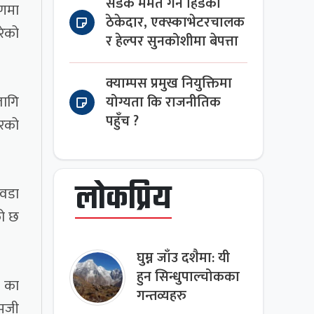
सडक मर्मत गर्न हिँडेका
षणमा
ठेकेदार, एक्स्काभेटरचालक
रेको
र हेल्पर सुनकोशीमा बेपत्ता
क्याम्पस प्रमुख नियुक्तिमा
लागि
योग्यता कि राजनीतिक
पहुँच ?
ारको
लोकप्रिय
 वडा
को छ
घुम्न जाँउ दशैमा: यी
हुन सिन्धुपाल्चोकका
७ का
गन्तव्यहरु
ामजी