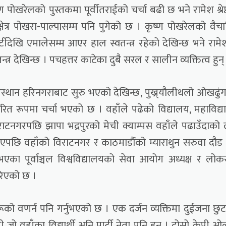
ण पोखरेलको पुस्तकमा पूर्वीतराईको चर्चा बढी छ भने रामेश श्रेष
्षेत्र पोखरा-पाल्पासम्म पनि पुगेको छ । कृष्ण पोखरेलको वैच
 पार्टीदेखि एमालेसम्म आएर हाल स्वतन्त्र रहेको देखिन्छ भने राम
त्र देखिन्छ । पचहत्तर काटेका दुबै सरल र सालीन व्यक्तित्व हुन्
न्मस्थान हरिनगराबाट सुरु भएको देखिन्छ, पुख्र्यौलीथलो ओखढुं
रित रूपमा चर्चा भएको छ । वहाँले पढेको विद्यालय, महाविद्
राटनगरपछि झापा भद्रपुरको मेची क्याम्पस वहाँले पढाउँदाको 
एपछि वहाँको विराटनगर र काठमाडौँको म्याराथुन सरुवा दौड
भएका पूर्वाञ्चल विश्वविद्यालयको सेवा आयोग अध्यक्ष र लोक
रिएको छ ।
हरूको वणर्न पनि गर्नुभएको छ । एक दर्जन व्यक्तिमा दुईजना छुट
हाँका विद्यार्थी अनि पार्टी नेता पनि हुन् । दोस्रो केपी ओ