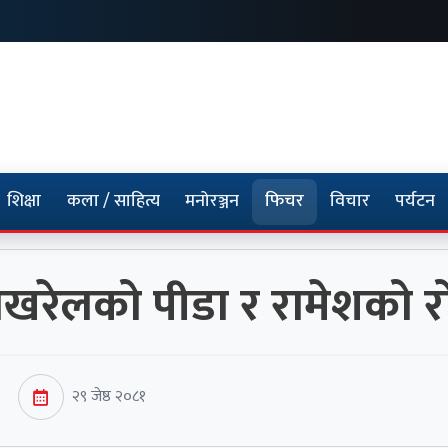
शिक्षा
कला / साहित्य
मनोरञ्जन
फिचर
विचार
पर्यटन
ोखरेलको पीडा र रामेशको र
२९ जेष्ठ २०८१