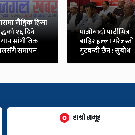
रामा लैङ्गिक हिंसा
द्धको १६ दिने
माओबादी पार्टीभित्र
यान सांगीतिक
बाहिर हल्ला गरेजस्तो
ोलसँगै समापन
गुटबन्दी छैन : सुबोध
हाम्रो समूह