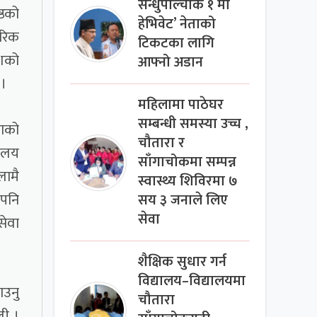
सन्धुपाल्चोक १ मा
्ठको
हेभिवेट’ नेताको
ारिक
टिकटका लागि
ेशको
आफ्नो अडान
 ।
महिलामा पाठेघर
सम्बन्धी समस्या उच्च ,
गाको
चौतारा र
यालय
साँगाचोकमा सम्पन्न
लामै
स्वास्थ्य शिविरमा ७
 पनि
सय ३ जनाले लिए
सेवा
सेवा
शैक्षिक सुधार गर्न
विद्यालय–विद्यालयमा
ाउनु
चौतारा
ली ।