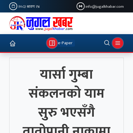
२०८३ श्रावण २४
info@jugalkhabar.com
e-Paper
यार्सा गुम्बा
संकलनको याम
सुरु भएसँगै
तातोपानी नाकामा