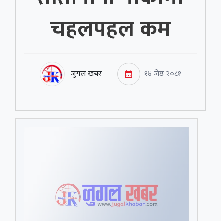
चहलपहल कम
जुगल खबर
१४ जेष्ठ २०८१