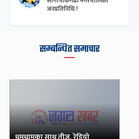
साँगाचोकगढी नगरपालिका
जनप्रतिनिधि !
सम्बन्धित समाचार
धुमधामका साथ तीज, रेडियो