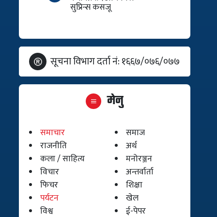
सुप्रिन्स कसजू
सूचना विभाग दर्ता नं: १६६७/०७६/०७७
मेनु
समाचार
समाज
राजनीति
अर्थ
कला / साहित्य
मनोरञ्जन
विचार
अन्तर्वार्ता
फिचर
शिक्षा
पर्यटन
खेल
विश्व
ई-पेपर