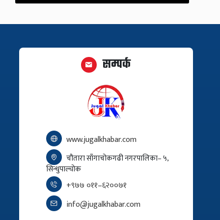
सम्पर्क
www.jugalkhabar.com
चौतारा साँगाचोकगढी नगरपालिका– ५,
सिन्धुपाल्चोक
+९७७ ०११–६२००७१
info@jugalkhabar.com