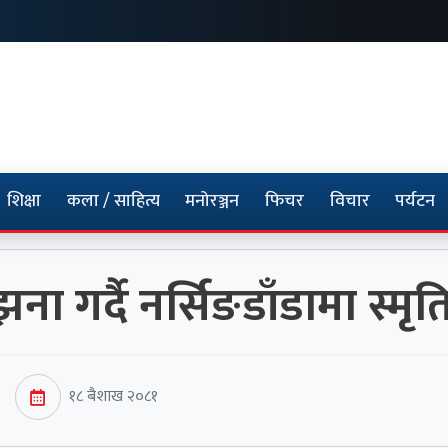
शिक्षा
कला / साहित्य
मनोरञ्जन
फिचर
विचार
पर्यटन
ा गर्दै नर्सिङडाँडामा स्म
१८ बैशाख २०८१