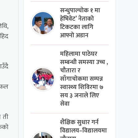
सन्धुपाल्चोक १ मा
हेभिवेट’ नेताको
िथि,
टिकटका लागि
आफ्नो अडान
सहिद
महिलामा पाठेघर
सम्बन्धी समस्या उच्च ,
उँदै
चौतारा र
साँगाचोकमा सम्पन्न
 सफल
स्वास्थ्य शिविरमा ७
सय ३ जनाले लिए
सेवा
ि ती
शैक्षिक सुधार गर्न
केको
विद्यालय–विद्यालयमा