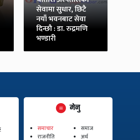
सेवामा सुधार, छिटै
नयाँ भवनबाट सेवा
दिन्छौ : डा. रुद्रमणि
भण्डारी
मेनु
समाचार
समाज
क
राजनीति
अर्थ