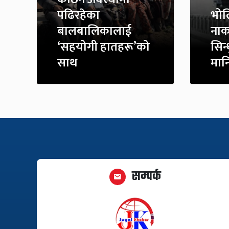
पढिरहेका
भोल
बालबालिकालाई
नाक
‘सहयोगी हातहरू’को
सिन
साथ
मान
सम्पर्क