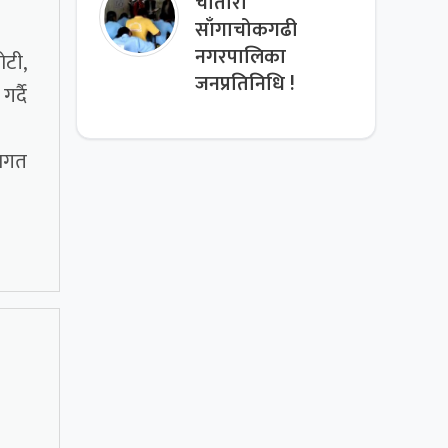
चौतारा
साँगाचोकगढी
नगरपालिका
ोटी,
जनप्रतिनिधि !
र्दै
वागत