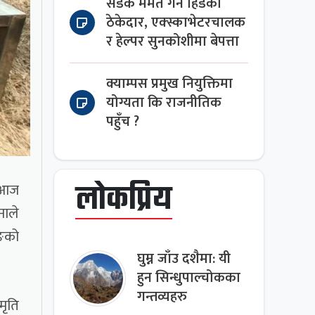
सडक मर्मत गर्न हिँडेका
ठेकेदार, एक्स्काभेटरचालक
र हेल्पर सुनकोशीमा बेपत्ता
क्याम्पस प्रमुख नियुक्तिमा
योग्यता कि राजनीतिक
पहुँच ?
लोकप्रिय
ा आज
नाले
ाङको
घुम्न जाँउ दशैमा: यी
हुन सिन्धुपाल्चोकका
गन्तव्यहरु
मृति