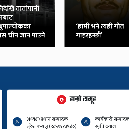
िदेखि तातोपानी
ाबाट
्धुपाल्चोकका
‘हामी भने त्यही गीत
िस चीन जान पाउने
गाइरहन्छौं’
हाम्रो समूह
अध्यक्ष/प्रधान सम्पादक
कार्यकारी सम्पाद
सुरेश कसजू (९८५१११३५४०)
स्मृति दंगाल