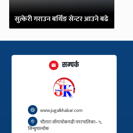
सुत्केरी गराउन बर्थिङ सेन्टर आउने बढे
सम्पर्क
www.jugalkhabar.com
चौतारा साँगाचोकगढी नगरपालिका– ५,
सिन्धुपाल्चोक