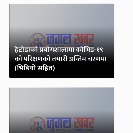
हेटौडाको प्रयोगशालामा कोभिड-१९
को परिक्षणको तयारी अन्तिम चरणमा
(भिडियो सहित)