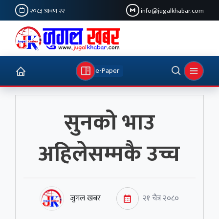
२०८३ श्रावण २२
info@jugalkhabar.com
e-Paper
सुनको भाउ
अहिलेसम्मकै उच्च
जुगल खबर
२१ चैत्र २०८०