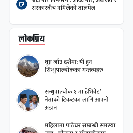
भ्रष्टाचार नियन्त्रण : अख्तियार, अदालत र
सरकारबीच नमिलेको तालमेल
लोकप्रिय
घुम्न जाँउ दशैमा: यी हुन
सिन्धुपाल्चोकका गन्तव्यहरु
सन्धुपाल्चोक १ मा हेभिवेट’
नेताको टिकटका लागि आफ्नो
अडान
महिलामा पाठेघर सम्बन्धी समस्या