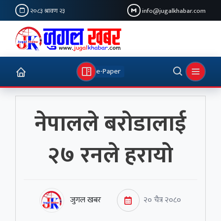
२०८३ श्रावण २३
info@jugalkhabar.com
e-Paper
नेपालले बरोडालाई
२७ रनले हरायो
जुगल खबर
२० चैत्र २०८०