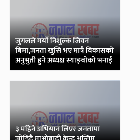
जुगलले गर्याे निशुल्क जिवन
बिमा,जनता खुसि भए मात्रै विकासकाे
अनुभुती हुने अध्यक्ष स्याङ्बाेकाे भनाई
३ महिने अभियान लिएर जनतामा
जोडिदै माओबादी केन्द्र अन्तिम