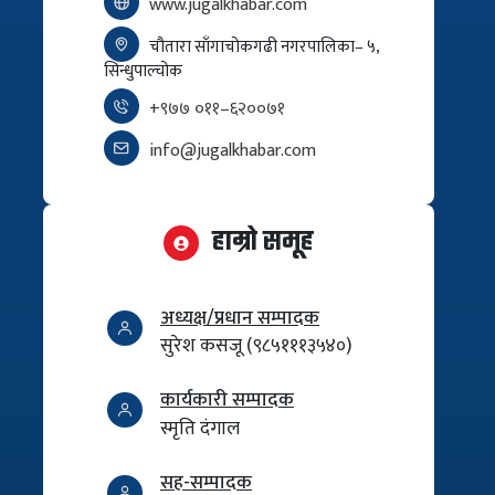
www.jugalkhabar.com
चौतारा साँगाचोकगढी नगरपालिका– ५,
सिन्धुपाल्चोक
+९७७ ०११–६२००७१
info@jugalkhabar.com
हाम्रो समूह
अध्यक्ष/प्रधान सम्पादक
सुरेश कसजू (९८५१११३५४०)
कार्यकारी सम्पादक
स्मृति दंगाल
सह-सम्पादक