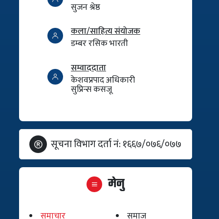
सुजन श्रेष्ठ
कला/साहित्य संयोजक
डम्बर रसिक भारती
सम्वाददाता
केशवप्रपाद अधिकारी
सुप्रिन्स कसजू
सूचना विभाग दर्ता नं: १६६७/०७६/०७७
मेनु
समाचार
समाज