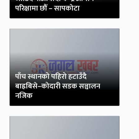
परिक्षामा छौँ – सापकोटा
पाँच स्थानको पहिरो हटाउँदै
बाह्रबिसे–कोदारी सडक सञ्चालन
नजिक