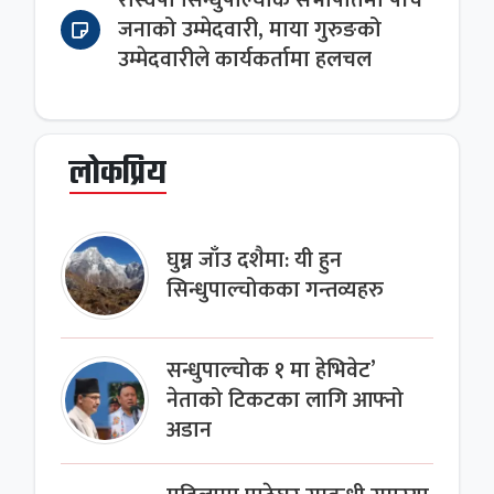
रास्वपा सिन्धुपाल्चोक सभापतिमा पाँच
जनाको उम्मेदवारी, माया गुरुङको
उम्मेदवारीले कार्यकर्तामा हलचल
लोकप्रिय
घुम्न जाँउ दशैमा: यी हुन
सिन्धुपाल्चोकका गन्तव्यहरु
सन्धुपाल्चोक १ मा हेभिवेट’
नेताको टिकटका लागि आफ्नो
अडान