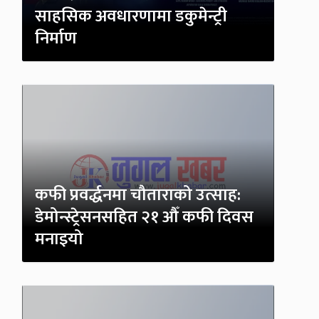
साहसिक अवधारणामा डकुमेन्ट्री
निर्माण
कफी प्रवर्द्धनमा चौताराको उत्साह:
डेमोन्स्ट्रेसनसहित २१ औँ कफी दिवस
मनाइयो