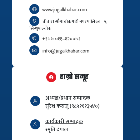
www.jugalkhabar.com
चौतारा साँगाचोकगढी नगरपालिका– ५,
सिन्धुपाल्चोक
+९७७ ०११–६२००७१
info@jugalkhabar.com
हाम्रो समूह
अध्यक्ष/प्रधान सम्पादक
सुरेश कसजू (९८५१११३५४०)
कार्यकारी सम्पादक
स्मृति दंगाल