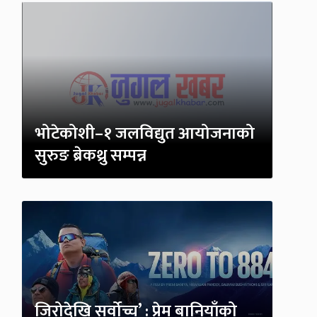
भोटेकोशी–१ जलविद्युत आयोजनाको
सुरुङ ब्रेकथ्रु सम्पन्न
जिरोदेखि सर्वोच्च’ : प्रेम बानियाँको