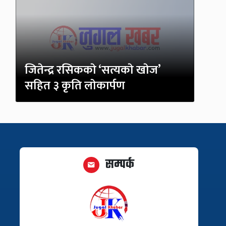
जितेन्द्र रसिककाे ‘सत्यकाे खाेज’
सहित ३ कृति लाेकार्पण
सम्पर्क