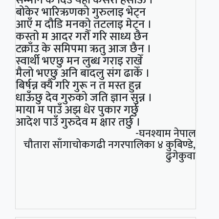
बोकेर भारिऋणको गुरुलाइ भेट्न
आएँ म दौडि मनको तटलाइ मेट्न ।
कस्तो म आदर गरौँ गरि साध्य छैन
टक्राँउ के समिपमा ऋतु आज छैन ।
स्वार्थी भएछु मन लुब्ध गराइ राखेँ
मैलो भएछु अनि बादलु संग ढाकेँ ।
बिर्षन्न क्यै गरि गुरू न त मस्त हुन्न
धाऊँछु देव गुरुको जति ज्ञान सुन्न ।
माया म पाउँ अझ धेर पुकार गर्छु
आदेश पाउँ गुरुदेव म क्षार तर्छु ।
-घनश्याम नेपाल
चौतारा साँगाचोकगढी नगरपालिका ४ कुबिण्डे,
ढुंगेकुवा