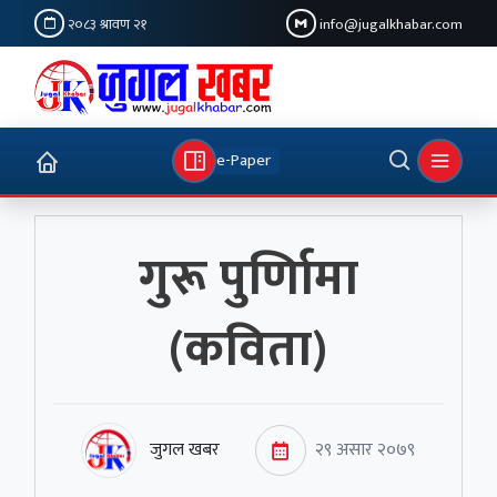
२०८३ श्रावण २१
info@jugalkhabar.com
e-Paper
गुरू पुर्णिामा
(कविता)
जुगल खबर
२९ असार २०७९