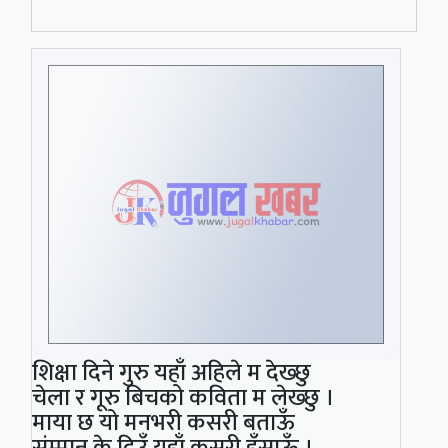
शिक्षा दिने गुरु यहाँ अहिले म देख्छु
चेला र गूरु बिचको कविता म लेख्छु ।
माया छ यो मनभरी कसरी बताऊँ
संम्मान के दिउँ यहाँ कसरी हँसाऊँ ।