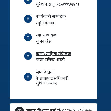
सुरेश कसजू (९८५१११३५४०)
कार्यकारी सम्पादक
स्मृति दंगाल
सह-सम्पादक
सुजन श्रेष्ठ
कला/साहित्य संयोजक
डम्बर रसिक भारती
सम्वाददाता
केशवप्रपाद अधिकारी
सुप्रिन्स कसजू
सूचना विभाग दर्ता नं: १६६७/०७६/०७७