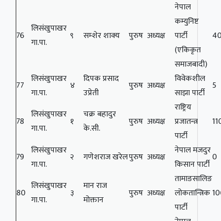
नेपाल
कम्युनिष्ट
लिसंखुपाखर
76
९
सम्‍शेर शाक्‍य
पुरुष
अध्यक्ष
पार्टी
4
गा.पा.
(एकिकृत
समाजबादी)
लिसंखुपाखर
दिपक प्रसाद
विवेकशील
77
४
पुरुष
अध्यक्ष
5
गा.पा.
उप्रेती
साझा पार्टी
राष्ट्रिय
लिसंखुपाखर
चक्र बहादुर
78
१
पुरुष
अध्यक्ष
प्रजातन्त्र
11
गा.पा.
के.सी.
पार्टी
लिसंखुपाखर
नेपाल मजदुर
79
२
गणेशराज खरेल
पुरुष
अध्यक्ष
0
गा.पा.
किसान पार्टी
तामाङसालिङ
लिसंखुपाखर
मान राज
80
३
पुरुष
अध्यक्ष
लोकतान्त्रिक
10
गा.पा.
मोक्तान
पार्टी