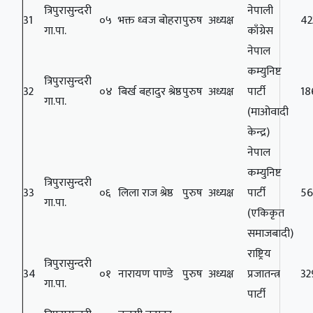
त्रिपुरासुन्दरी
नेपाली
31
०५
भक्त ध्वज बोहरा
पुरुष
अध्यक्ष
42
गा.पा.
काँग्रेस
नेपाल
कम्युनिष्ट
त्रिपुरासुन्दरी
32
०४
बिर्ख बहादुर श्रेष्ठ
पुरुष
अध्यक्ष
पार्टी
18
गा.पा.
(माओवादी
केन्द्र)
नेपाल
कम्युनिष्ट
त्रिपुरासुन्दरी
33
०६
लिला राज श्रेष्ठ
पुरुष
अध्यक्ष
पार्टी
5
गा.पा.
(एकिकृत
समाजबादी)
राष्ट्रिय
त्रिपुरासुन्दरी
34
०१
नारायण पाण्डे
पुरुष
अध्यक्ष
प्रजातन्त्र
32
गा.पा.
पार्टी