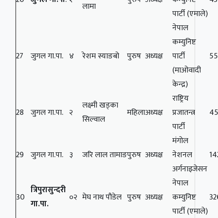
लामा
पार्टी (एमाले)
नेपाल
कम्युनिष्ट
27
जुगल गा.पा.
४
रेशम स्‍याङबो
पुरुष
अध्यक्ष
पार्टी
5
(माओवादी
केन्द्र)
राष्ट्रिय
लक्ष्मी खड्का
28
जुगल गा.पा.
२
महिला
अध्यक्ष
प्रजातन्त्र
4
सिल्वाल
पार्टी
मंगोल
29
जुगल गा.पा.
३
जरि लाल तामाङ
पुरुष
अध्यक्ष
नेशनल
14
अर्गनाइजेसन
नेपाल
त्रिपुरासुन्दरी
30
०२
मेघ नाथ पौडेल
पुरुष
अध्यक्ष
कम्युनिष्ट
32
गा.पा.
पार्टी (एमाले)