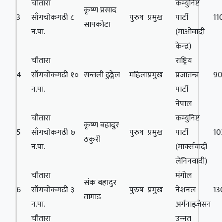
चौतारा
कम्युनिष्ट
कृष्ण प्रसाद
3
साँगचोकगढी
८
पुरुष
प्रमुख
पार्टी
11
सापकोटा
न.पा.
(माओवादी
केन्द्र)
चौतारा
राष्ट्रिय
4
साँगचोकगढी
१०
सन्तली ढुङ्गेल
महिला
प्रमुख
प्रजातन्त्र
9
न.पा.
पार्टी
नेपाल
चौतारा
कम्युनिष्ट
कृष्ण बहादुर
5
साँगचोकगढी
७
पुरुष
प्रमुख
पार्टी
10
ठकुरी
न.पा.
(मार्क्सवादी
लेनिनवादी)
चौतारा
मंगोल
संक बहादुर
6
साँगचोकगढी
३
पुरुष
प्रमुख
नेशनल
13
तामाड
न.पा.
अर्गनाइजेसन
चौतारा
उन्‍नत