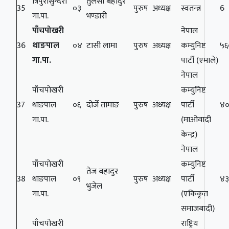
त्रिपुरासुन्दरी
तुलसी बहादुर
35
०३
पुरुष
अध्यक्ष
स्वतन्त्र
6
गा.पा.
भण्डारी
पाँचपोखरी
नेपाल
36
थाङपाल
०४
टासी लामा
पुरुष
अध्यक्ष
कम्युनिष्ट
५६
गा.पा.
पार्टी (एमाले)
नेपाल
पाँचपोखरी
कम्युनिष्ट
37
थाङपाल
०६
दोर्जे तामाङ
पुरुष
अध्यक्ष
पार्टी
४
गा.पा.
(माओवादी
केन्द्र)
नेपाल
पाँचपोखरी
कम्युनिष्ट
तेज बहादुर
38
थाङपाल
०९
पुरुष
अध्यक्ष
पार्टी
४
भुजेल
गा.पा.
(एकिकृत
समाजबादी)
पाँचपोखरी
राष्ट्रिय