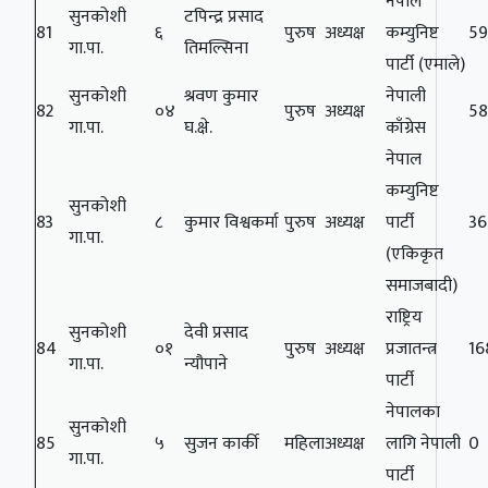
नेपाल
सुनकोशी
टपिन्द्र प्रसाद
81
६
पुरुष
अध्यक्ष
कम्युनिष्ट
59
गा.पा.
तिमल्सिना
पार्टी (एमाले)
सुनकोशी
श्रवण कुमार
नेपाली
82
०४
पुरुष
अध्यक्ष
58
गा.पा.
घ.क्षे.
काँग्रेस
नेपाल
कम्युनिष्ट
सुनकोशी
83
८
कुमार विश्वकर्मा
पुरुष
अध्यक्ष
पार्टी
36
गा.पा.
(एकिकृत
समाजबादी)
राष्ट्रिय
सुनकोशी
देवी प्रसाद
84
०१
पुरुष
अध्यक्ष
प्रजातन्त्र
16
गा.पा.
न्यौपाने
पार्टी
नेपालका
सुनकोशी
85
५
सुजन कार्की
महिला
अध्यक्ष
लागि नेपाली
0
गा.पा.
पार्टी