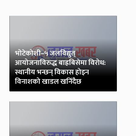
भोटेकोशी–५ जलविद्युत्
आयोजनाविरुद्ध बाह्रबिसेमा विरोध:
स्थानीय भन्छन् विकास होइन
विनाशको खाडल खनिँदैछ