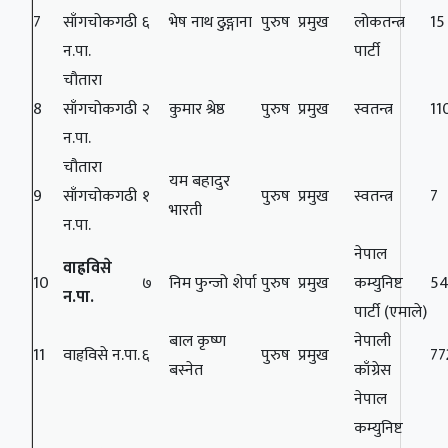
7
साँगचोकगढी
६
भेष नाथ ढुङ्गाना
पुरुष
प्रमुख
लोकतन्त्र
15
न.पा.
पार्टी
चौतारा
8
साँगचोकगढी
२
कुमार श्रेष्ठ
पुरुष
प्रमुख
स्वतन्त्र
11
न.पा.
चौतारा
यम बहादुर
9
साँगचोकगढी
१
पुरुष
प्रमुख
स्वतन्त्र
7
भारती
न.पा.
नेपाल
वाह्रविसे
10
७
निम फुन्जो शेर्पा
पुरुष
प्रमुख
कम्युनिष्ट
54
न.पा.
पार्टी (एमाले)
बाल कृष्ण
नेपाली
11
वाह्रविसे न.पा.
६
पुरुष
प्रमुख
77
बस्नेत
काँग्रेस
नेपाल
कम्युनिष्ट