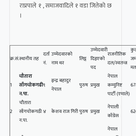
राप्रपाले १ , समाजवादिले १ वडा जितेको छ
।
उम्मेदवारी
कु
दर्ता
उम्मेदवारको
राजनीतिक
क्र.सं.
स्थानीय तह
लिङ्ग
दिइएको
जम्
नं.
नाम थर
दल/स्वतन्त्र
पद
म
चौतारा
नेपाल
इन्द्र बहादुर
1
साँगचोकगढी
९
पुरुष
प्रमुख
कम्युनिष्ट
67
नेपाल
न.पा.
पार्टी (एमाले)
चौतारा
नेपाली
2
साँगचोकगढी
४
केशव राज गिरी
पुरुष
प्रमुख
62
काँग्रेस
न.पा.
नेपाल