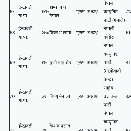
नेपाल
ईन्द्रावती
झम्क नाथ
67
१८७
पुरुष
अध्यक्ष
कम्युनिष्ट
71
गा.पा.
नेपाल
पार्टी (एमाले)
ईन्द्रावती
नेपाली
68
२७०
विकाश लामा
पुरुष
अध्यक्ष
61
गा.पा.
काँग्रेस
नेपाल
कम्युनिष्ट
ईन्द्रावती
69
१७
ठुलो बाबु श्रेष्ठ
पुरुष
अध्यक्ष
पार्टी
41
गा.पा.
(माओवादी
केन्द्र)
राष्ट्रिय
ईन्द्रावती
70
०२
बिष्णु मैनाली
पुरुष
अध्यक्ष
प्रजातन्त्र
32
गा.पा.
पार्टी
नेपाल
कम्युनिष्ट
ईन्द्रावती
केशव प्रसाद
71
२१
पुरुष
अध्यक्ष
पार्टी
87