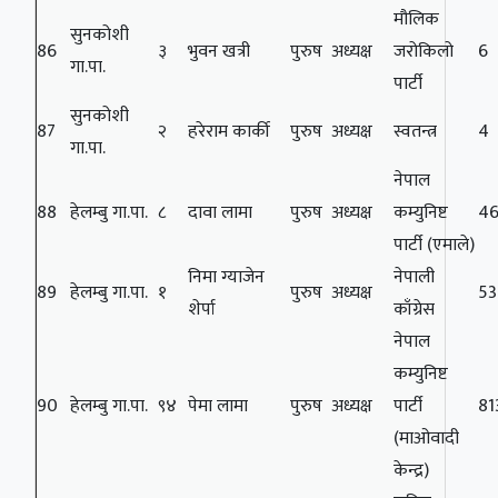
मौलिक
सुनकोशी
86
३
भुवन खत्री
पुरुष
अध्यक्ष
जरोकिलो
6
गा.पा.
पार्टी
सुनकोशी
87
२
हरेराम कार्की
पुरुष
अध्यक्ष
स्वतन्त्र
4
गा.पा.
नेपाल
88
हेलम्बु गा.पा.
८
दावा लामा
पुरुष
अध्यक्ष
कम्युनिष्ट
4
पार्टी (एमाले)
निमा ग्याजेन
नेपाली
89
हेलम्बु गा.पा.
१
पुरुष
अध्यक्ष
53
शेर्पा
काँग्रेस
नेपाल
कम्युनिष्ट
90
हेलम्बु गा.पा.
९४
पेमा लामा
पुरुष
अध्यक्ष
पार्टी
81
(माओवादी
केन्द्र)