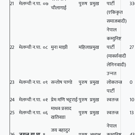
21
मेलम्ची न.पा.
०७
पुरुष
प्रमुख
पार्टी
33
चौलागाई
(एकिकृत
समाजबादी)
नेपाल
कम्युनिष्ट
22
मेलम्ची न.पा.
०८
मुना माझी
महिला
प्रमुख
पार्टी
27
(मार्क्सवादी
लेनिनवादी)
उन्‍नत
23
मेलम्ची न.पा.
०९
सन्तोष पाण्डे
पुरुष
प्रमुख
लोकतन्त्र
0
पार्टी
24
मेलम्ची न.पा.
०१
प्रेम मणि भट्टराई
पुरुष
प्रमुख
स्वतन्त्र
10
माधव प्रसाद
25
मेलम्ची न.पा.
०६
पुरुष
प्रमुख
स्वतन्त्र
13
खतिवडा
नेपाल
जय बहादुर
26
जुगल गा.पा
.
१
पुरुष
अध्यक्ष
कम्युनिष्ट
4