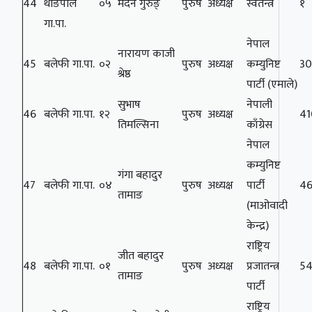
44
थाङपाल
०५
मदन गुरुङ्
पुरुष
अध्यक्ष
स्वतन्त्र
१
गा.पा.
नेपाल
नारायण काजी
45
बलेफी गा.पा.
०२
पुरुष
अध्यक्ष
कम्युनिष्ट
30
श्रेष्ठ
पार्टी (एमाले)
सुभाष
नेपाली
46
बलेफी गा.पा.
१२
पुरुष
अध्यक्ष
41
तिमल्सिना
काँग्रेस
नेपाल
कम्युनिष्ट
गंगा बहादुर
47
बलेफी गा.पा.
०४
पुरुष
अध्यक्ष
पार्टी
4
तामाङ
(माओवादी
केन्द्र)
राष्ट्रिय
जीत बहादुर
48
बलेफी गा.पा.
०१
पुरुष
अध्यक्ष
प्रजातन्त्र
5
तामाङ
पार्टी
राष्ट्रिय