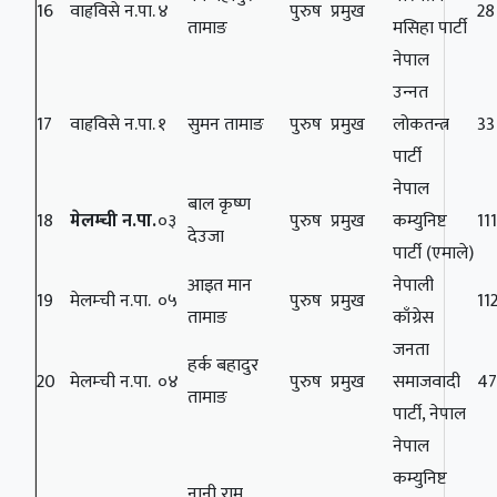
16
वाह्रविसे न.पा.
४
पुरुष
प्रमुख
28
तामाङ
मसिहा पार्टी
नेपाल
उन्‍नत
17
वाह्रविसे न.पा.
१
सुमन तामाङ
पुरुष
प्रमुख
लोकतन्त्र
33
पार्टी
नेपाल
बाल कृष्ण
18
मेलम्ची न.पा.
०३
पुरुष
प्रमुख
कम्युनिष्ट
11
देउजा
पार्टी (एमाले)
आइत मान
नेपाली
19
मेलम्ची न.पा.
०५
पुरुष
प्रमुख
11
तामाङ
काँग्रेस
जनता
हर्क बहादुर
20
मेलम्ची न.पा.
०४
पुरुष
प्रमुख
समाजवादी
4
तामाङ
पार्टी, नेपाल
नेपाल
कम्युनिष्ट
नानी राम