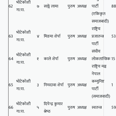
भोटेकोशी
62
७
साङ्गे लामा
पुरुष
अध्यक्ष
पार्टी
88
गा.पा.
(एकिकृत
समाजबादी)
राष्ट्रिय
भोटेकोशी
63
४
मिङमा शेर्पा
पुरुष
अध्यक्ष
प्रजातन्त्र
53
गा.पा.
पार्टी
संघीय
भोटेकोशी
64
१
काले शेर्पा
पुरुष
अध्यक्ष
लोकतान्त्रिक
15
गा.पा.
राष्ट्रिय मञ्च
नेपाल
भोटेकोशी
कम्युनिष्ट
65
३
निमदावा शेर्पा
पुरुष
अध्यक्ष
1
गा.पा.
पार्टी
(समाजवादी)
भोटेकोशी
दिपेन्‍द्र कुमार
66
५
पुरुष
अध्यक्ष
स्वतन्त्र
5
गा.पा.
श्रेष्‍ठ