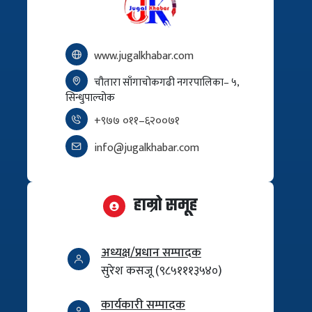
www.jugalkhabar.com
चौतारा साँगाचोकगढी नगरपालिका– ५,
सिन्धुपाल्चोक
+९७७ ०११–६२००७१
info@jugalkhabar.com
हाम्रो समूह
अध्यक्ष/प्रधान सम्पादक
सुरेश कसजू (९८५१११३५४०)
कार्यकारी सम्पादक