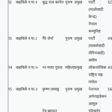
12
वाह्रविसे न.पा.
९
बुद्ध राज बस्नेत
पुरुष
प्रमुख
पार्टी
12
(माओवादी
केन्द्र)
नेपाल
कम्युनिष्ट
13
वाह्रविसे न.पा.
८
गैरे शेर्पा
पुरुष
प्रमुख
पार्टी
4
(मार्क्सवादी
लेनिनवादी)
संघीय
14
वाह्रविसे न.पा.
५
नर माया गुरुङ
महिला
प्रमुख
लोकतान्त्रिक
4
राष्ट्रिय मञ्च
मंगोल
15
वाह्रविसे न.पा.
२
कृष्ण तामाङ्ग
पुरुष
प्रमुख
नेशनल
5
अर्गनाइजेसन
आमूल
नेत्र बहादुर
परिवर्तन