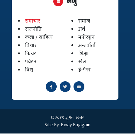
मेनु
समाचार
समाज
राजनीति
अर्थ
कला / साहित्य
मनोरञ्जन
विचार
अन्तर्वार्ता
फिचर
शिक्षा
पर्यटन
खेल
विश्व
ई-पेपर
©२०१९ जुगल खबर
Site By:
Binay Bajagain