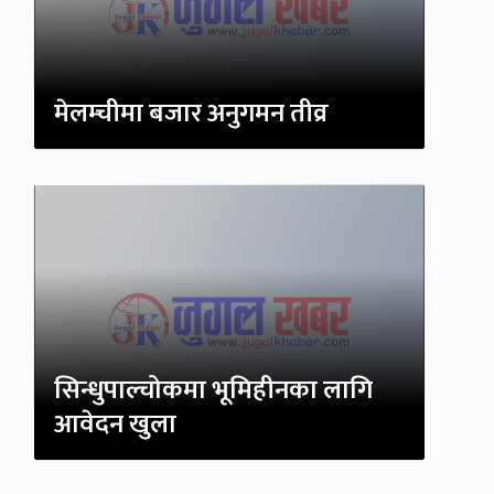
मेलम्चीमा बजार अनुगमन तीव्र
सिन्धुपाल्चोकमा भूमिहीनका लागि
आवेदन खुला