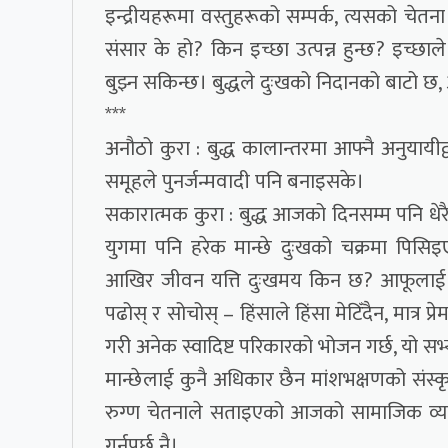
इन्द्रीयहरूमा वस्तुहरूको सम्पर्क, त्यसको चेतना 
संसार के हो? किन इच्छा उत्पन्न हुन्छ? इच्छा
बुझ्न सकिन्छ। बुद्धले दुःखको निदानको बाटो छ,
***
अनौठो कुरा : बुद्ध कालान्तरमा आफ्नै अनुयाय
समूहले पुनर्जन्मवादी पनि बनाइसके।
सकारात्मक कुरा : बुद्ध आजको दिनसम्म पनि धेरै
युगमा पनि हरेक मान्छे दुःखको चक्रमा पिसि
आखिर जीवन यत्ति दुःखमय किन छ? आफूलाई नै ह
पढोस् र सोचोस् – हिंसाले हिंसा मेटिँदैन, मात्र प
गरी अनेक स्वादिष्ट परिकारको भोजन गर्छ, यो सभ
मान्छेलाई कुनै अधिकार छैन मांशभक्षणको संस्
रुग्ण चेतनाले सताइएको आजको सामाजिक व्यव
गर्नुपर्छ नै।