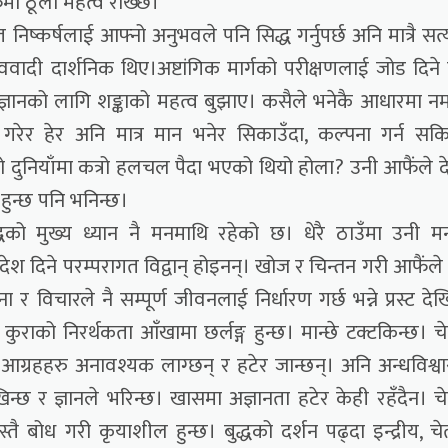
ैंमा ठूलो महत्व राख्छ।
प्त निष्कर्षलाई आफ्नो अनुभवले पनि सिद्ध गर्नुपर्छ अनि मात्रै सत
भववादी दार्शनिक थिए।अष्टांगिक मार्गको परीक्षणलाई जोड दिने ब
ज्ञानको लागि शङ्काको महत्व बुझाए। कसैले भनेकै आधारमा न
रेर हेर अनि मात्र मान भनेर सिकाउँदा, कल्पना गर्न सकि
्ञानको दुनियाँमा कत्रो हलचल पैदा भएको थियो होला? उनी आफैंले द
 हुन्छ पनि भनिन्छ।
बुद्धको मुख्य ध्यान नै मनमाथि रहेको छ। धेरै ठाउँमा उनी 
 दिने परम्परागत विद्वान् होइनन्। खोज र चिन्तन गरी आफैंले दे
र विचारले नै सम्पूर्ण जीवनलाई निर्धारण गर्छ भन्ने प्रस्ट देख
 कुराको निरर्थकता आँखामा छर्लङ्ग हुन्छ। मान्छे टक्टकिन्छ। च
, आग्रहहरु अनावश्यक लाग्छन् र हटेर जान्छन्। अनि अन्धविश्व
न्छ र ज्ञानले भरिन्छ। खासमा अज्ञानता हटेर केही रहँदैन। च
ै बोध गरी कृयाशील हुन्छ। बुद्धको दर्शन पढ्दा इन्द्रीय, चे