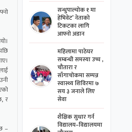
सन्धुपाल्चोक १ मा
फ्नो
हेभिवेट’ नेताको
टिकटका लागि
आफ्नो अडान
ियो।
नपछि
महिलामा पाठेघर
सम्बन्धी समस्या उच्च ,
पाए।
चौतारा र
 लाई
साँगाचोकमा सम्पन्न
 उनी
स्वास्थ्य शिविरमा ७
ाएको
सय ३ जनाले लिए
छ, र
सेवा
शैक्षिक सुधार गर्न
विद्यालय–विद्यालयमा
 छ –