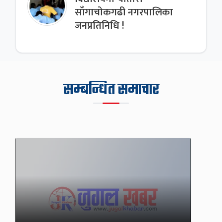
साँगाचोकगढी नगरपालिका
जनप्रतिनिधि !
सम्बन्धित समाचार