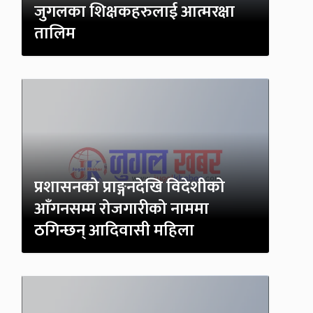
जुगलका शिक्षकहरुलाई आत्मरक्षा
तालिम
प्रशासनको प्राङ्गनदेखि विदेशीको
आँगनसम्म रोजगारीको नाममा
ठगिन्छन् आदिवासी महिला