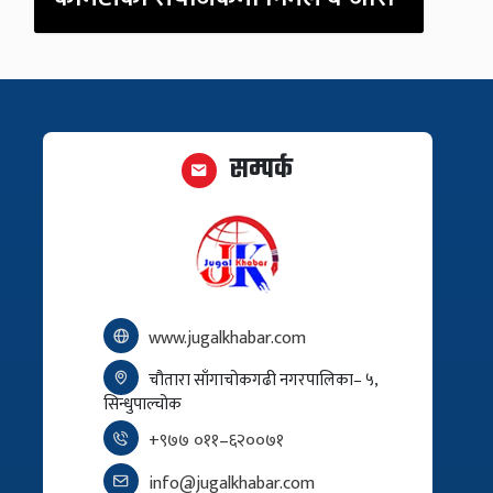
सम्पर्क
www.jugalkhabar.com
चौतारा साँगाचोकगढी नगरपालिका– ५,
सिन्धुपाल्चोक
+९७७ ०११–६२००७१
info@jugalkhabar.com