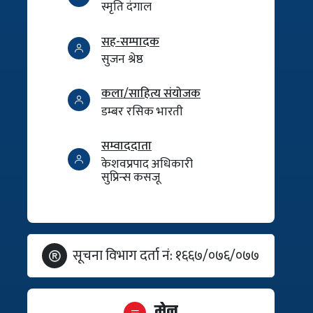
स्मृति दंगाल
सह-सम्पादक
सुजन श्रेष्ठ
कला/साहित्य संयोजक
डम्बर रसिक भारती
सम्वाददाता
केशवप्रपाद अधिकारी
सुप्रिन्स कसजू
सूचना विभाग दर्ता नं: १६६७/०७६/०७७
मेनु