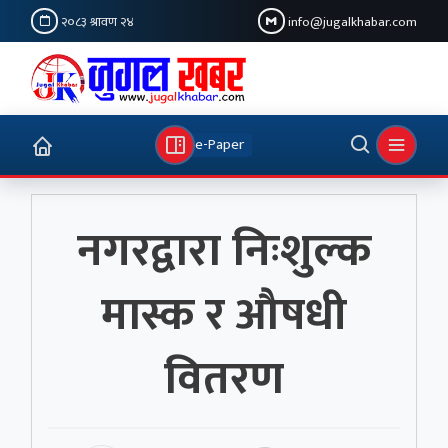
२०८३ श्रावण २४
info@jugalkhabar.com
e-Paper
नगरद्वारा निःशुल्क
मास्क र औषधी
वितरण