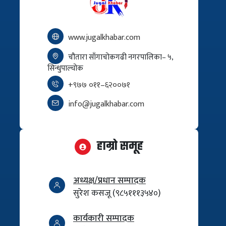
www.jugalkhabar.com
चौतारा साँगाचोकगढी नगरपालिका– ५,
सिन्धुपाल्चोक
+९७७ ०११–६२००७१
info@jugalkhabar.com
हाम्रो समूह
अध्यक्ष/प्रधान सम्पादक
सुरेश कसजू (९८५१११३५४०)
कार्यकारी सम्पादक