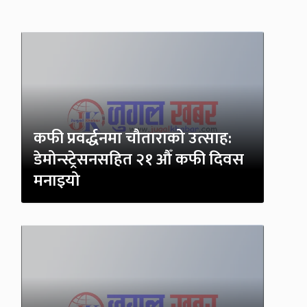
कफी प्रवर्द्धनमा चौताराको उत्साह:
डेमोन्स्ट्रेसनसहित २१ औँ कफी दिवस
मनाइयो