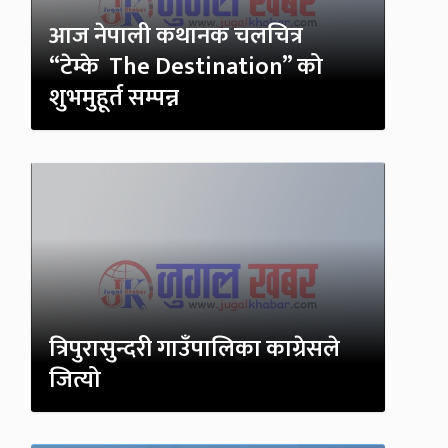
आज नेपाली कथानक चलचित्र
“टेम्के The Destination” को
शुभमुहूर्त सम्पन्न
त्रिपुरासुन्दरी गाउँपालिका काग्रेसले
जित्यो