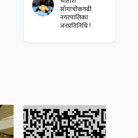
चौतारा
साँगाचोकगढी
नगरपालिका
जनप्रतिनिधि !