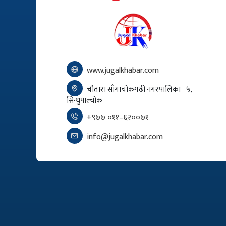
www.jugalkhabar.com
चौतारा साँगाचोकगढी नगरपालिका– ५,
सिन्धुपाल्चोक
+९७७ ०११–६२००७१
info@jugalkhabar.com