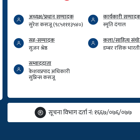
अध्यक्ष/प्रधान सम्पादक
कार्यकारी सम्पाद
सुरेश कसजू (९८५१११३५४०)
स्मृति दंगाल
सह-सम्पादक
कला/साहित्य सं
सुजन श्रेष्ठ
डम्बर रसिक भारती
सम्वाददाता
केशवप्रपाद अधिकारी
सुप्रिन्स कसजू
सूचना विभाग दर्ता नं: १६६७/०७६/०७७