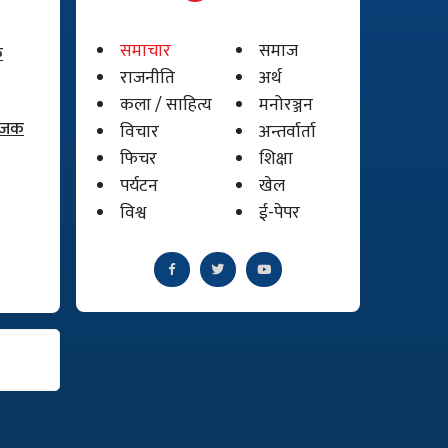
समाचार
समाज
क
राजनीति
अर्थ
कला / साहित्य
मनोरञ्जन
योजक
विचार
अन्तर्वार्ता
फिचर
शिक्षा
पर्यटन
खेल
विश्व
ई-पेपर