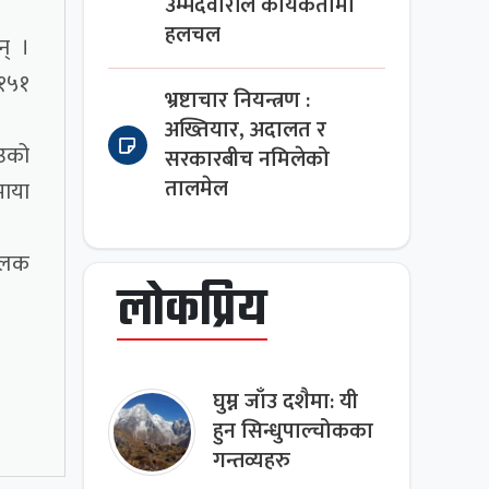
उम्मेदवारीले कार्यकर्तामा
हलचल
न् ।
५१५१
भ्रष्टाचार नियन्त्रण :
अख्तियार, अदालत र
ाउको
सरकारबीच नमिलेको
तालमेल
माया
ालक
लोकप्रिय
घुम्न जाँउ दशैमा: यी
हुन सिन्धुपाल्चोकका
गन्तव्यहरु