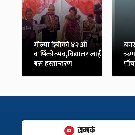
गोल्मा देबीको ४२ औँ
बगर
वार्षिकोत्सव,विद्यालयलाई
ऋण 
बस हस्तान्तरण
पाँच
सम्पर्क