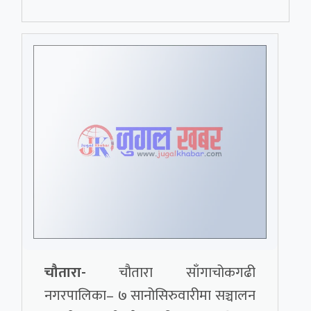
चौतारा-
चौतारा साँगाचोकगढी
नगरपालिका– ७ सानोसिरुवारीमा सञ्चालन