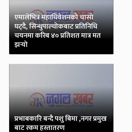
एमालेभित्र महाधिवेशनको चासो
घट्दै, सिन्धुपाल्चोकबाट प्रतिनिधि
चयनमा करिब ४० प्रतिशत मात्र मत
झर्‍यो
प्रभाबकारि बन्दै पशु बिमा ,नगर प्रमुख
बाट रकम हस्तातरण