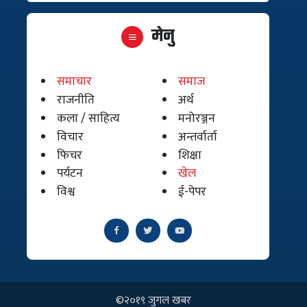
मेनु
समाचार
समाज
राजनीति
अर्थ
कला / साहित्य
मनोरञ्जन
विचार
अन्तर्वार्ता
फिचर
शिक्षा
पर्यटन
खेल
विश्व
ई-पेपर
©२०१९ जुगल खबर