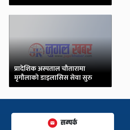
प्रादेशिक अस्पताल चौतारामा
मृगौलाको डाइलासिस सेवा सुरु
सम्पर्क