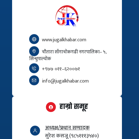
www.jugalkhabar.com
चौतारा साँगाचोकगढी नगरपालिका– ५,
सिन्धुपाल्चोक
+९७७ ०११–६२००७१
info@jugalkhabar.com
हाम्रो समूह
अध्यक्ष/प्रधान सम्पादक
सुरेश कसजू (९८५१११३५४०)