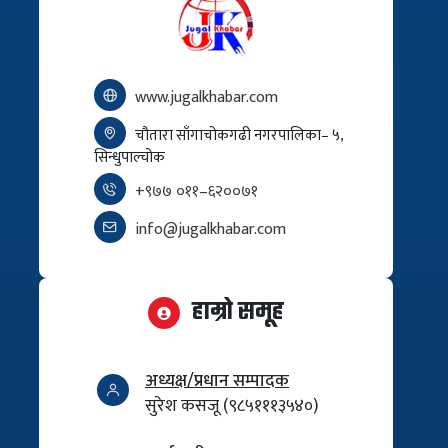
www.jugalkhabar.com
चौतारा साँगाचोकगढी नगरपालिका– ५,
सिन्धुपाल्चोक
+९७७ ०११–६२००७१
info@jugalkhabar.com
हाम्रो समूह
अध्यक्ष/प्रधान सम्पादक
सुरेश कसजू (९८५१११३५४०)