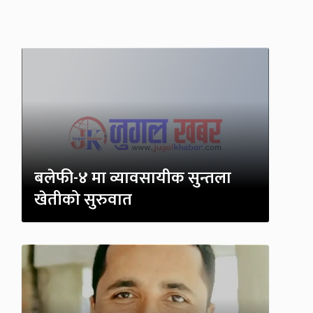
बलेफी-४ मा व्यावसायीक सुन्तला
खेतीको सुरुवात