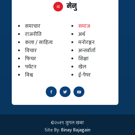
मेनु
समाचार
समाज
राजनीति
अर्थ
कला / साहित्य
मनोरञ्जन
विचार
अन्तर्वार्ता
फिचर
शिक्षा
पर्यटन
खेल
विश्व
ई-पेपर
©२०१९ जुगल खबर
Site By:
Binay Bajagain