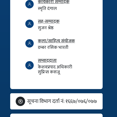
कार्यकारी सम्पादक
स्मृति दंगाल
सह-सम्पादक
सुजन श्रेष्ठ
कला/साहित्य संयोजक
डम्बर रसिक भारती
सम्वाददाता
केशवप्रपाद अधिकारी
सुप्रिन्स कसजू
सूचना विभाग दर्ता नं: १६६७/०७६/०७७