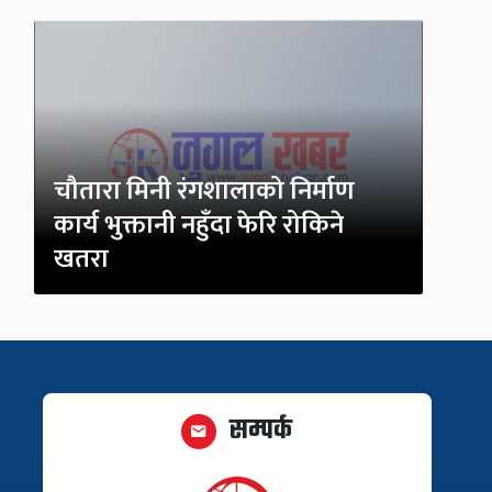
चौतारा मिनी रंगशालाको निर्माण
कार्य भुक्तानी नहुँदा फेरि रोकिने
खतरा
सम्पर्क