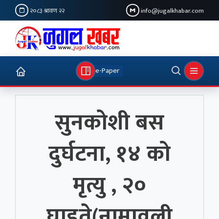
२०८३ श्रावण २२
info@jugalkhabar.com
e-Paper
सुनकोशी बस
दुर्घटना, १४ को
मृत्यु , २०
घाइते(नामावली