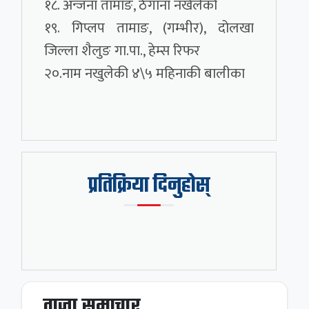
१८. अन्जना तामाङ, ठेगाना नखेलेको
१९. गिप्लप तामाङ, (गम्भीर), दोलखा
जिल्ला शैलुङ गा.पा., हेम्स रिफर
२०.नाम नखुलेकी ४\५ महिनाकी बालीका
प्रतिक्रिया दिनुहोस्
ताजा समाचार