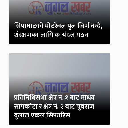
सिपाघाटको मोटरेबल पुल जिर्ण बन्दै,
शंरक्षणका लागि कार्यदल गठन
प्रतिनिधिसभा क्षेत्र नं. १ बाट माधव
सापकोटा र क्षेत्र नं. २ बाट युवराज
दुलाल एकल सिफारिस