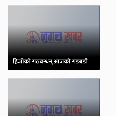
हिजोको गठबन्धन,आजको गडबडी