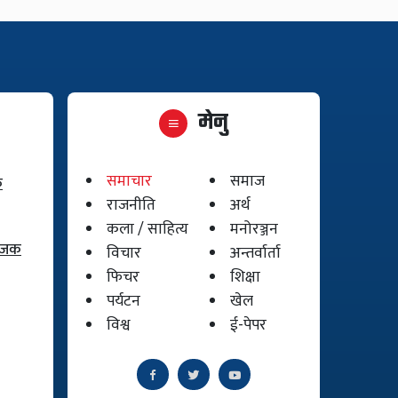
मेनु
समाचार
समाज
क
राजनीति
अर्थ
कला / साहित्य
मनोरञ्जन
योजक
विचार
अन्तर्वार्ता
फिचर
शिक्षा
पर्यटन
खेल
विश्व
ई-पेपर