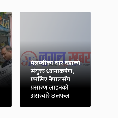
मेलम्चीका चार वडाको
संयुक्त ध्यानाकर्षण,
एमसिए नेपालसँग
प्रसारण लाइनको
असरबारे छलफल