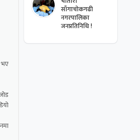
चौतारा
साँगाचोकगढी
नगरपालिका
जनप्रतिनिधि !
ा भए
 जोड
डियो
ठनमा