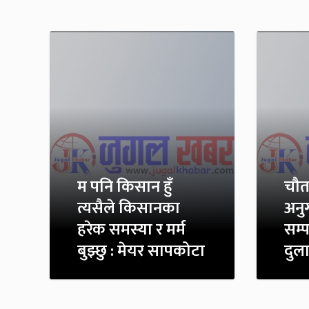
म पनि किसान हुँ
चौत
त्यसैले किसानका
अनु
हरेक समस्या र मर्म
सम्पन
बुझ्छु : मेयर सापकोटा
दुल