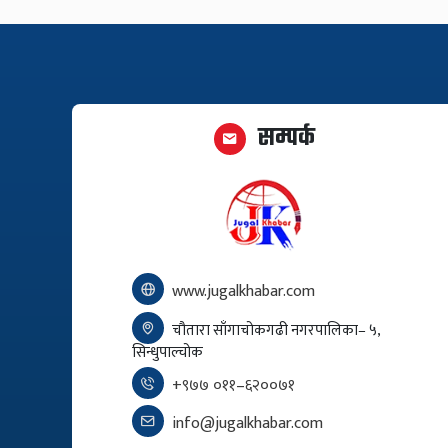
सम्पर्क
www.jugalkhabar.com
चौतारा साँगाचोकगढी नगरपालिका– ५,
सिन्धुपाल्चोक
+९७७ ०११–६२००७१
info@jugalkhabar.com