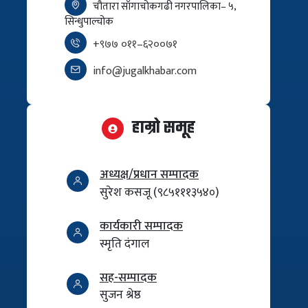
चौतारा साँगाचोकगढी नगरपालिका– ५,
सिन्धुपाल्चोक
+९७७ ०११–६२००७१
info@jugalkhabar.com
हाम्रो समूह
अध्यक्ष/प्रधान सम्पादक
सुरेश कसजू (९८५१११३५४०)
कार्यकारी सम्पादक
स्मृति दंगाल
सह-सम्पादक
सुजन श्रेष्ठ