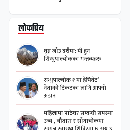
लोकप्रिय
घुम्न जाँउ दशैमा: यी हुन
सिन्धुपाल्चोकका गन्तव्यहरु
सन्धुपाल्चोक १ मा हेभिवेट’
नेताको टिकटका लागि आफ्नो
अडान
महिलामा पाठेघर सम्बन्धी समस्या
उच्च , चौतारा र साँगाचोकमा
सम्पन्न स्वास्थ्य शिविरमा ७ सय ३