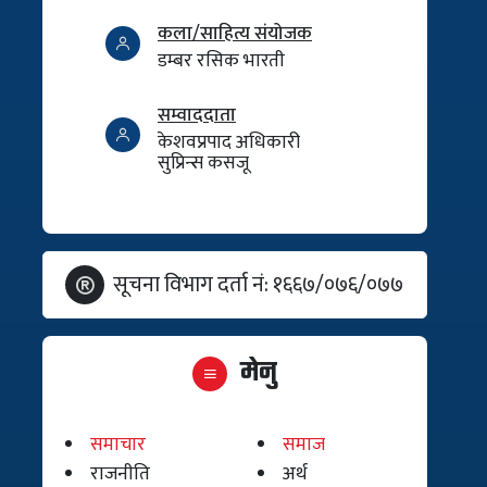
कला/साहित्य संयोजक
डम्बर रसिक भारती
सम्वाददाता
केशवप्रपाद अधिकारी
सुप्रिन्स कसजू
सूचना विभाग दर्ता नं: १६६७/०७६/०७७
मेनु
समाचार
समाज
राजनीति
अर्थ