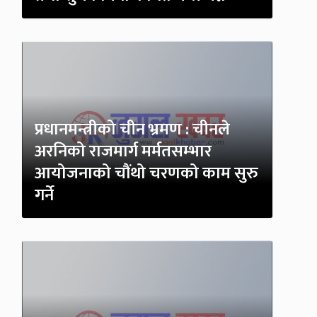
प्रधानमन्त्रीको चीन भ्रमण : चीनले
अरनिको राजमार्ग मर्मतसम्भार
आयोजनाको चौंथो चरणको काम सुरु
गर्ने