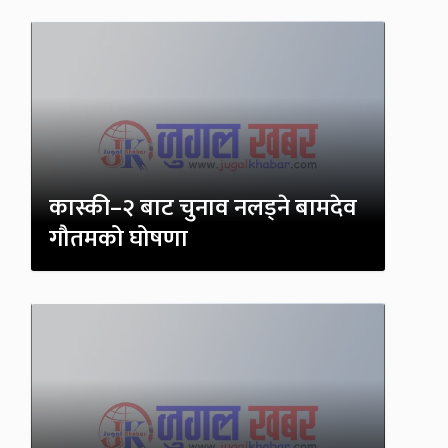
कास्की–२ बाट चुनाव नलड्ने बामदेव
गौतमको घोषणा