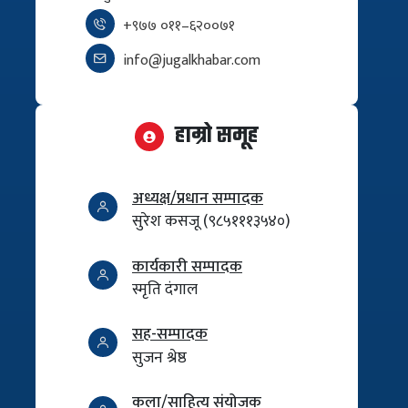
+९७७ ०११–६२००७१
info@jugalkhabar.com
हाम्रो समूह
अध्यक्ष/प्रधान सम्पादक
सुरेश कसजू (९८५१११३५४०)
कार्यकारी सम्पादक
स्मृति दंगाल
सह-सम्पादक
सुजन श्रेष्ठ
कला/साहित्य संयोजक