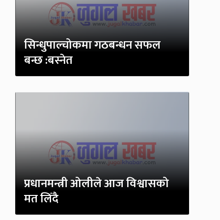
सिन्धुपाल्चोकमा गठबन्धन सफल
बन्छ :बस्नेत
प्रधानमन्त्री ओलीले आज विश्वासको
मत लिँदै