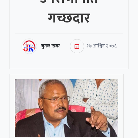
गच्छदार
जुगल खबर
१७ आश्विन २०७६