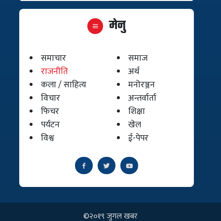
मेनु
समाचार
समाज
राजनीति
अर्थ
कला / साहित्य
मनोरञ्जन
विचार
अन्तर्वार्ता
फिचर
शिक्षा
पर्यटन
खेल
विश्व
ई-पेपर
©२०१९ जुगल खबर