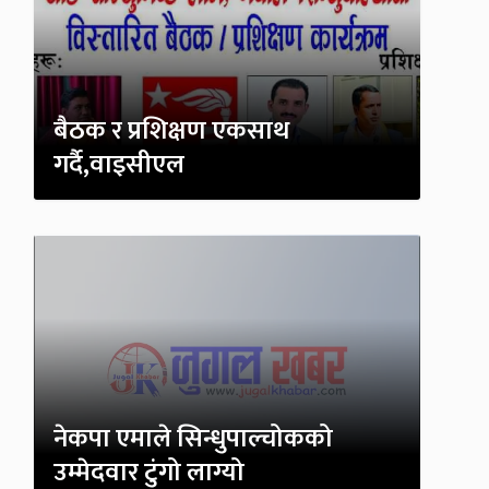
बैठक र प्रशिक्षण एकसाथ
गर्दै,वाइसीएल
नेकपा एमाले सिन्धुपाल्चोकको
उम्मेदवार टुंगो लाग्यो