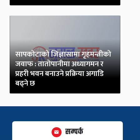
सापकोटाको जिज्ञासामा गृहमन्त्रीको
जवाफ : तातोपानीमा अध्यागमन र
प्रहरी भवन बनाउने प्रक्रिया अगाडि
बढ्ने छ
सम्पर्क