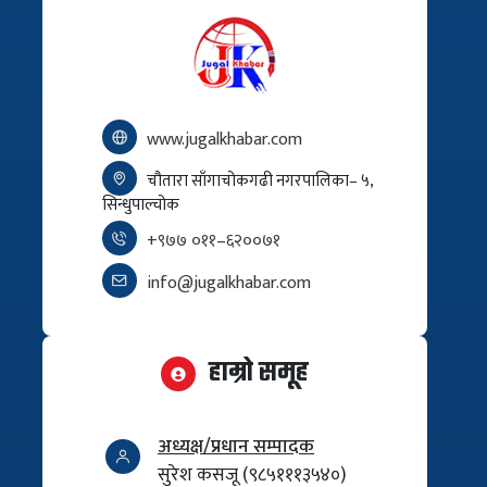
www.jugalkhabar.com
चौतारा साँगाचोकगढी नगरपालिका– ५,
सिन्धुपाल्चोक
+९७७ ०११–६२००७१
info@jugalkhabar.com
हाम्रो समूह
अध्यक्ष/प्रधान सम्पादक
सुरेश कसजू (९८५१११३५४०)