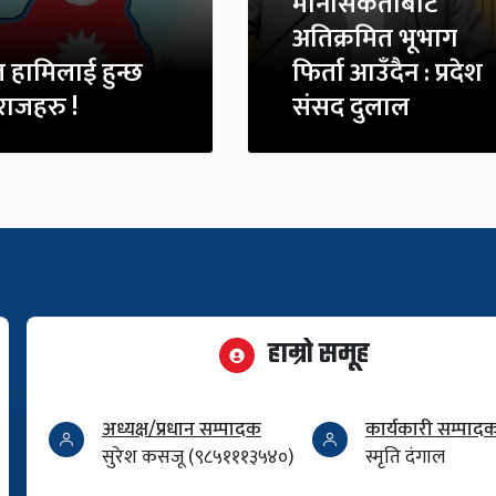
मानसिकताबाट
अतिक्रमित भूभाग
 हामिलाई हुन्छ
फिर्ता आउँदैन : प्रदेश
ाजहरु !
संसद दुलाल
हाम्रो समूह
अध्यक्ष/प्रधान सम्पादक
कार्यकारी सम्पाद
सुरेश कसजू (९८५१११३५४०)
स्मृति दंगाल