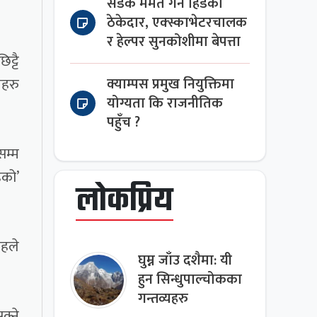
सडक मर्मत गर्न हिँडेका
ठेकेदार, एक्स्काभेटरचालक
र हेल्पर सुनकोशीमा बेपत्ता
ट्टै
ीहरु
क्याम्पस प्रमुख नियुक्तिमा
योग्यता कि राजनीतिक
पहुँच ?
सम्म
ेको’
लोकप्रिय
ंहले
घुम्न जाँउ दशैमा: यी
हुन सिन्धुपाल्चोकका
गन्तव्यहरु
क्ने