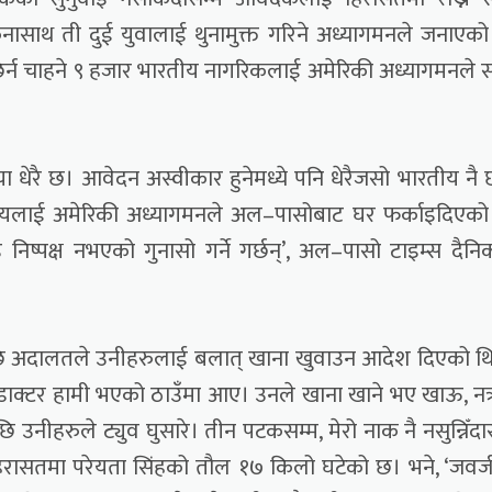
नासाथ ती दुई युवालाई थुनामुक्त गरिने अध्यागमनले जनाएक
ा छिर्न चाहने ९ हजार भारतीय नागरिकलाई अमेरिकी अध्यागमनले 
या धेरै छ। आवेदन अस्वीकार हुनेमध्ये पनि धेरैजसो भारतीय नै 
यलाई अमेरिकी अध्यागमनले अल–पासोबाट घर फर्काइदिएको
 निष्पक्ष नभएको गुनासो गर्ने गर्छन्’, अल–पासो टाइम्स दैन
पछि अदालतले उनीहरुलाई बलात् खाना खुवाउन आदेश दिएको थ
डाक्टर हामी भएको ठाउँमा आए। उनले खाना खाने भए खाऊ, नत्
पछि उनीहरुले ट्युव घुसारे। तीन पटकसम्म, मेरो नाक नै नसुन्निँदा
हिरासतमा परेयता सिंहको तौल १७ किलो घटेको छ। भने, ‘जवर्ज