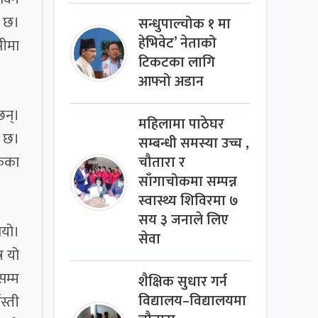
ो छ।
सन्धुपाल्चोक १ मा
हेभिवेट’ नेताको
सीमा
टिकटका लागि
आफ्नो अडान
छन्।
महिलामा पाठेघर
 छ।
सम्बन्धी समस्या उच्च ,
िकका
चौतारा र
साँगाचोकमा सम्पन्न
स्वास्थ्य शिविरमा ७
सय ३ जनाले लिए
ियो।
सेवा
र यो
सम्म
शैक्षिक सुधार गर्न
स्ती
विद्यालय–विद्यालयमा