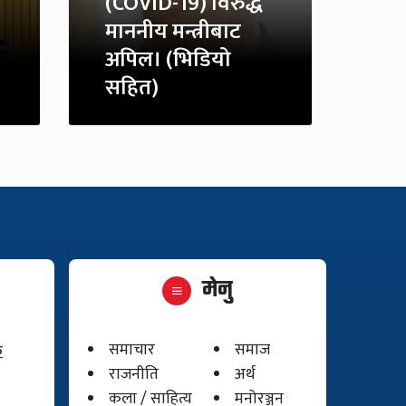
(COVID-19) विरुद्ध
माननीय मन्त्रीबाट
अपिल। (भिडियो
सहित)
मेनु
समाचार
समाज
क
राजनीति
अर्थ
कला / साहित्य
मनोरञ्जन