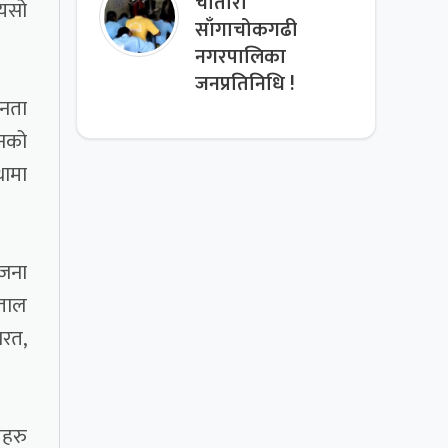
चौतारा
्यसो
साँगाचोकगढी
नगरपालिका
जनप्रतिनिधि !
जनता
उनको
थामा
 जना
्ताल
ारत,
ीहरु