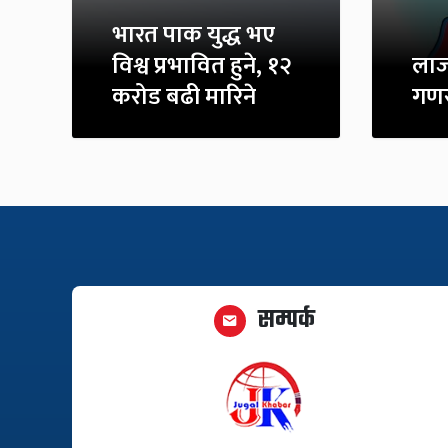
भारत पाक युद्ध भए
विश्व प्रभावित हुने, १२
लाज
करोड बढी मारिने
गणर
सम्पर्क