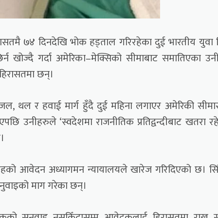
रासतमै ७४ दिनदेखि भोक हड्ताल गरिरहेका दुई भारतीय युवा छि
िर्न खोज्दै गर्दा अमेरिका–मेक्सिको सीमाबाट समातिएका उन
हिरासतमा छन्।
ह जल, थल र हवाई मार्ग हुँदै दुई महिना लगाएर अमेरिकी सीमा
लिएपछि उनीहरुले ‘स्वदेशमा राजनीतिक प्रतिद्वन्दीबाट खतरा रह
ए।
िंहको आवेदन अध्यागमन न्यायालयले खारेज गरिदिएको छ। सि
सुनुवाइको माग गरेका छन्।
दकको सुनुवाइ नसकिँदासम्म आवेदकलाई हिरासतमा राख्न स