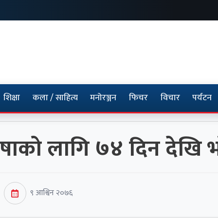
शिक्षा
कला / साहित्य
मनोरञ्जन
फिचर
विचार
पर्यटन
िषाको लागि ७४ दिन देखि 
९ आश्विन २०७६