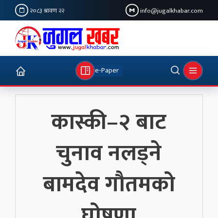
२०८३ श्रावण २२
info@jugalkhabar.com
e-Paper
कास्की–२ बाट
चुनाव नलड्ने
बामदेव गौतमको
घोषणा