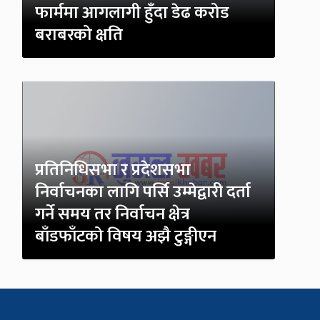
फार्ममा आगलागी हुँदा डेढ करोड
बराबरको क्षति
प्रतिनिधिसभा र प्रदेशसभा
निर्वाचनका लागि पर्सि उम्मेद्वारी दर्ता
गर्ने समय तर निर्वाचन क्षेत्र
बाँडफाँटको विषय अझै टुङ्गीएन