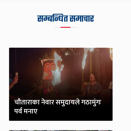
सम्बन्धित समाचार
चौताराका नेवार समुदायले गठामुंगः
पर्व मनाए