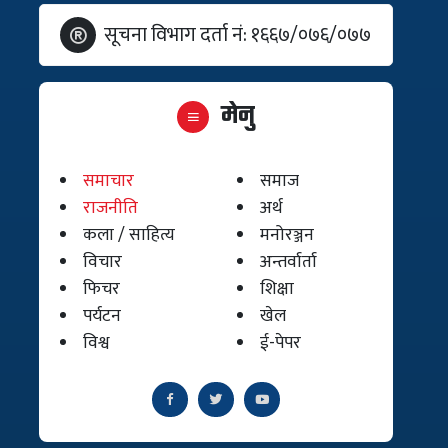
सूचना विभाग दर्ता नं: १६६७/०७६/०७७
मेनु
समाचार
समाज
राजनीति
अर्थ
कला / साहित्य
मनोरञ्जन
विचार
अन्तर्वार्ता
फिचर
शिक्षा
पर्यटन
खेल
विश्व
ई-पेपर