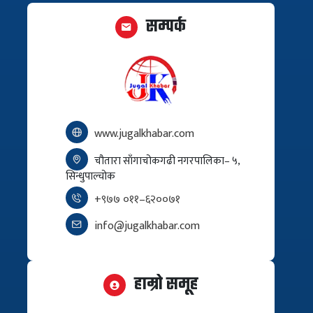
सम्पर्क
www.jugalkhabar.com
चौतारा साँगाचोकगढी नगरपालिका– ५,
सिन्धुपाल्चोक
+९७७ ०११–६२००७१
info@jugalkhabar.com
हाम्रो समूह