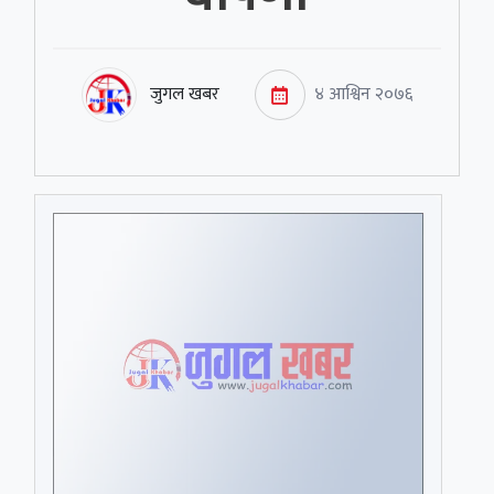
जुगल खबर
४ आश्विन २०७६