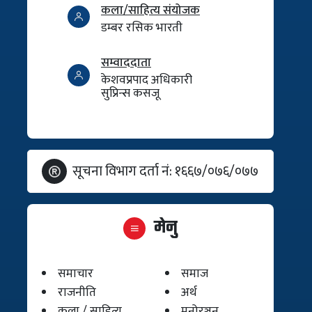
कला/साहित्य संयोजक
डम्बर रसिक भारती
सम्वाददाता
केशवप्रपाद अधिकारी
सुप्रिन्स कसजू
सूचना विभाग दर्ता नं: १६६७/०७६/०७७
मेनु
समाचार
समाज
राजनीति
अर्थ
कला / साहित्य
मनोरञ्जन