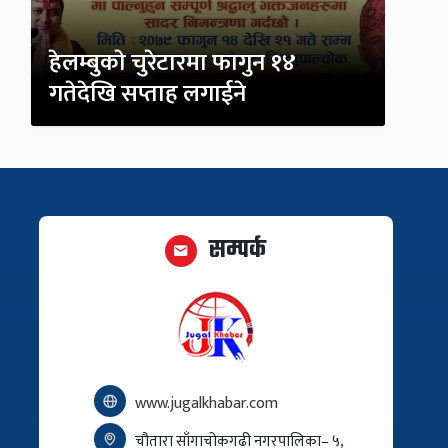
हेलम्बुकाे चुरेटारमा फागुन १४
गतेदेखि सप्ताह लगाईने
सम्पर्क
www.jugalkhabar.com
चौतारा साँगाचोकगढी नगरपालिका– ५,