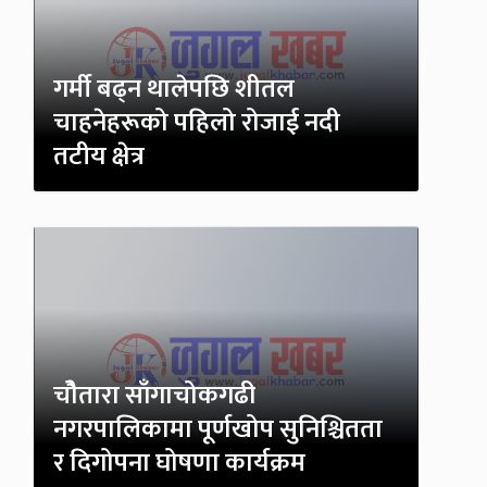
गर्मी बढ्न थालेपछि शीतल
चाहनेहरूको पहिलो रोजाई नदी
तटीय क्षेत्र
चोैतारा साँगाचोकगढी
नगरपालिकामा पूर्णखोप सुनिश्चितता
र दिगोपना घोषणा कार्यक्रम