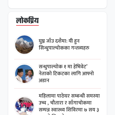
लोकप्रिय
घुम्न जाँउ दशैमा: यी हुन
सिन्धुपाल्चोकका गन्तव्यहरु
सन्धुपाल्चोक १ मा हेभिवेट’
नेताको टिकटका लागि आफ्नो
अडान
महिलामा पाठेघर सम्बन्धी समस्या
उच्च , चौतारा र साँगाचोकमा
सम्पन्न स्वास्थ्य शिविरमा ७ सय ३