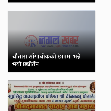
चाैतारा साँगाचाेककाे छापमा भन्ने
भयाे छ्याेर्तेन