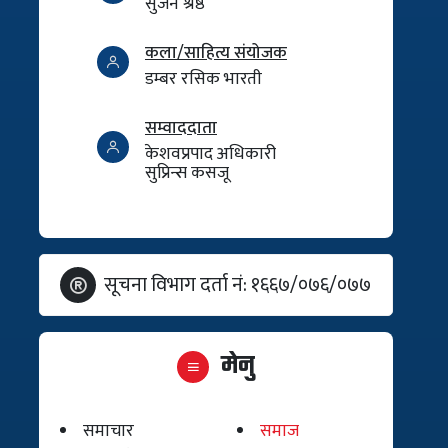
सुजन श्रेष्ठ
कला/साहित्य संयोजक
डम्बर रसिक भारती
सम्वाददाता
केशवप्रपाद अधिकारी
सुप्रिन्स कसजू
सूचना विभाग दर्ता नं: १६६७/०७६/०७७
मेनु
समाचार
समाज