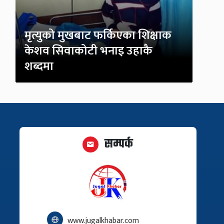
मृत्युको मुखबाट फर्किएका शिक्षाक
केशव सिवाकोटी भनाइ उहाकै
शब्दमा
सम्पर्क
www.jugalkhabar.com