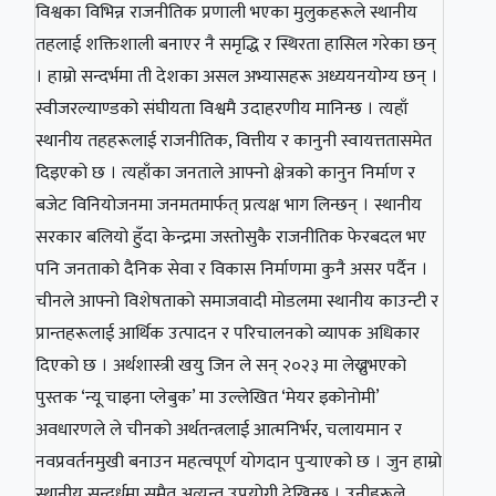
विश्वका विभिन्न राजनीतिक प्रणाली भएका मुलुकहरूले स्थानीय
तहलाई शक्तिशाली बनाएर नै समृद्धि र स्थिरता हासिल गरेका छन्
। हाम्रो सन्दर्भमा ती देशका असल अभ्यासहरू अध्ययनयोग्य छन् ।
स्वीजरल्याण्डको संघीयता विश्वमै उदाहरणीय मानिन्छ । त्यहाँ
स्थानीय तहहरूलाई राजनीतिक, वित्तीय र कानुनी स्वायत्ततासमेत
दिइएको छ । त्यहाँका जनताले आफ्नो क्षेत्रको कानुन निर्माण र
बजेट विनियोजनमा जनमतमार्फत् प्रत्यक्ष भाग लिन्छन् । स्थानीय
सरकार बलियो हुँदा केन्द्रमा जस्तोसुकै राजनीतिक फेरबदल भए
पनि जनताको दैनिक सेवा र विकास निर्माणमा कुनै असर पर्दैन ।
चीनले आफ्नो विशेषताको समाजवादी मोडलमा स्थानीय काउन्टी र
प्रान्तहरूलाई आर्थिक उत्पादन र परिचालनको व्यापक अधिकार
दिएको छ । अर्थशास्त्री खयु जिन ले सन् २०२३ मा लेख्नुभएको
पुस्तक ‘न्यू चाइना प्लेबुक’ मा उल्लेखित ‘मेयर इकोनोमी’
अवधारणले ले चीनको अर्थतन्त्रलाई आत्मनिर्भर, चलायमान र
नवप्रवर्तनमुखी बनाउन महत्वपूर्ण योगदान पुर्
याएको छ । जुन हाम्रो
स्थानीय सन्दर्धमा समैत अत्यन्त उपयोगी देखिन्छ । उनीहरूले