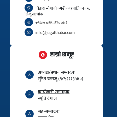
चौतारा साँगाचोकगढी नगरपालिका– ५,
सिन्धुपाल्चोक
+९७७ ०११–६२००७१
info@jugalkhabar.com
हाम्रो समूह
अध्यक्ष/प्रधान सम्पादक
सुरेश कसजू (९८५१११३५४०)
कार्यकारी सम्पादक
स्मृति दंगाल
सह-सम्पादक