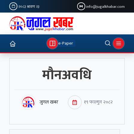
२०८३ श्रावण २३
info@jugalkhabar.com
e-Paper
मौनअवधि
जुगल खबर
१९ फाल्गुन २०८२