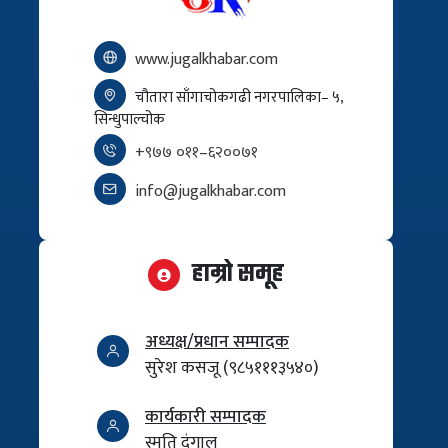
www.jugalkhabar.com
चौतारा साँगाचोकगढी नगरपालिका– ५,
सिन्धुपाल्चोक
+९७७ ०११–६२००७१
info@jugalkhabar.com
हाम्रो समूह
अध्यक्ष/प्रधान सम्पादक
सुरेश कसजू (९८५१११३५४०)
कार्यकारी सम्पादक
स्मृति दंगाल