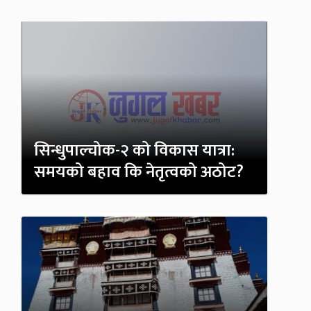
सिन्धुपाल्चोक-२ को विकास यात्रा:
समयको बहाव कि नेतृत्वको अठोट?