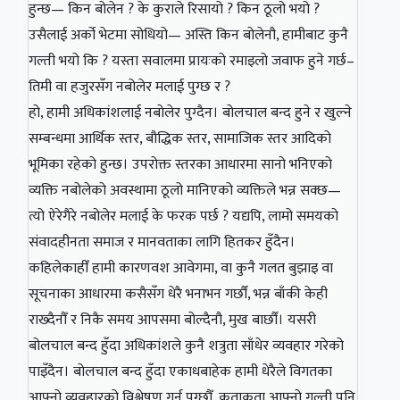
हुन्छ— किन बोलेन ? के कुराले रिसायो ? किन ठूलो भयो ?
उसैलाई अर्को भेटमा सोधियो— अस्ति किन बोलेनौ, हामीबाट कुनै
गल्ती भयो कि ? यस्ता सवालमा प्रायःको रमाइलो जवाफ हुने गर्छ–
तिमी वा हजुरसँग नबोलेर मलाई पुग्छ र ?
हो, हामी अधिकांशलाई नबोलेर पुग्दैन। बोलचाल बन्द हुने र खुल्ने
सम्बन्धमा आर्थिक स्तर, बौद्धिक स्तर, सामाजिक स्तर आदिको
भूमिका रहेको हुन्छ। उपरोक्त स्तरका आधारमा सानो भनिएको
व्यक्ति नबोलेको अवस्थामा ठूलो मानिएको व्यक्तिले भन्न सक्छ—
त्यो ऐरेगैरे नबोलेर मलाई के फरक पर्छ ? यद्यपि, लामो समयको
संवादहीनता समाज र मानवताका लागि हितकर हुँदैन।
कहिलेकाहीँ हामी कारणवश आवेगमा, वा कुनै गलत बुझाइ वा
सूचनाका आधारमा कसैसँग धेरै भनाभन गर्छौं, भन्न बाँकी केही
राख्दैनौँ र निकै समय आपसमा बोल्दैनौ, मुख बार्छौं। यसरी
बोलचाल बन्द हुँदा अधिकांशले कुनै शत्रुता साँधेर व्यवहार गरेको
पाइँदैन। बोलचाल बन्द हुँदा एकाधबाहेक हामी धेरैले विगतका
आफ्नो व्यवहारको विश्लेषण गर्न पुग्छौँ, कताकता आफ्नो गल्ती पनि