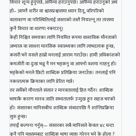
विचार शून्य हुनुपर्छ, आफैँमा हराउनुपर्छ। आफैँमा हराउनुको अर्थ
हो– आफ्नै शरीर वा श्वासप्रश्वासमा ध्यान दिनू, वरिपरिको
वातावरण वा परिस्थितिलाई जस्ताको तस्तै नियाल्नू तर त्यसमा
कुनै विचार वा धारणा नबनाउनू।
केही निश्चित समयका लागि नियमित रूपमा वास्तविक मौनताको
अभ्यास वा साधना मानसिक स्वास्थ्यका लागि लाभदायक हुन्छ,
कसरी भने यसले हाम्रो मनलाई आराम गराउँछ। हामी अधिकांशको
कमजोरी वा दुःख भन्नु नै मन भड्कनु वा आफ्नो वशमा नरहनु हो।
भड्केको मनले छिटो शाब्दिक प्रतिक्रिया जनाउँछ। तनलाई पनि
नकारात्मक क्रियाका लागि प्रेरित गर्छ।
तर सधैँको मौनताले संसार र मानवतालाई हित गर्दैन। शाब्दिक
भाषाकै कारण मानव जाति सभ्यतातर्फ उन्मुख हुन सहज भएको
हो। संसारका मानिसबीच शाब्दिक संवादपछि नै शान्तिप्रक्रिया
सुरु हुन्छ।
तपाईं कल्पना गर्नुस्— संसारका सबै मानिसले केवल ४८ घन्टा
कुनै पनि माध्यमबाट शाब्दिक भाषा व्यक्त गरेनन् भने के होला ?