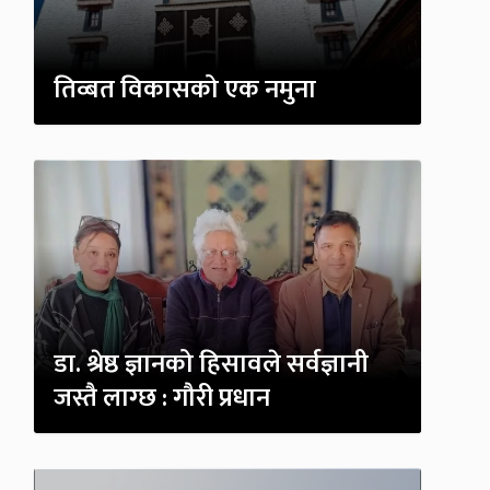
तिव्बत विकासको एक नमुना
डा. श्रेष्ठ ज्ञानको हिसावले सर्वज्ञानी
जस्तै लाग्छ : गौरी प्रधान