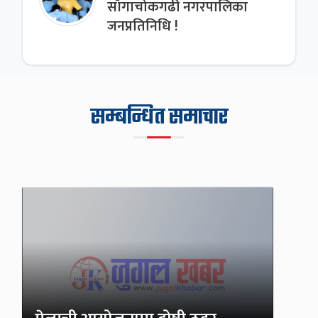
साँगाचोकगढी नगरपालिका
जनप्रतिनिधि !
सम्बन्धित समाचार