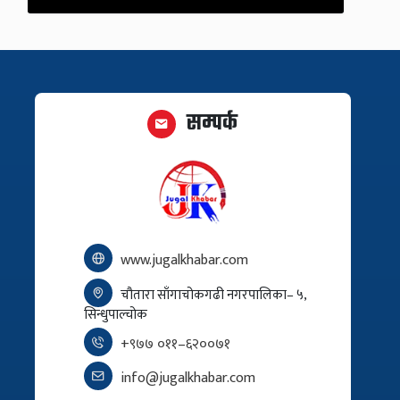
सम्पर्क
www.jugalkhabar.com
चौतारा साँगाचोकगढी नगरपालिका– ५,
सिन्धुपाल्चोक
+९७७ ०११–६२००७१
info@jugalkhabar.com