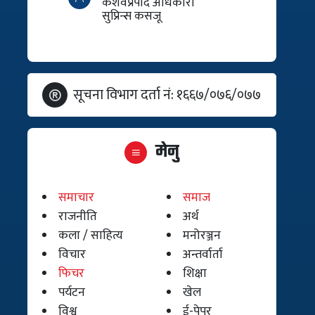
केशवप्रपाद अधिकारी
सुप्रिन्स कसजू
सूचना विभाग दर्ता नं: १६६७/०७६/०७७
मेनु
समाचार
समाज
राजनीति
अर्थ
कला / साहित्य
मनोरञ्जन
विचार
अन्तर्वार्ता
फिचर
शिक्षा
पर्यटन
खेल
विश्व
ई-पेपर