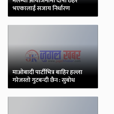
मेलम्ची आयोजनामा दोषी ठहर
भएकालाई सजाय निर्धारण
माओबादी पार्टीभित्र बाहिर हल्ला
गरेजस्तो गुटबन्दी छैन : सुबोध